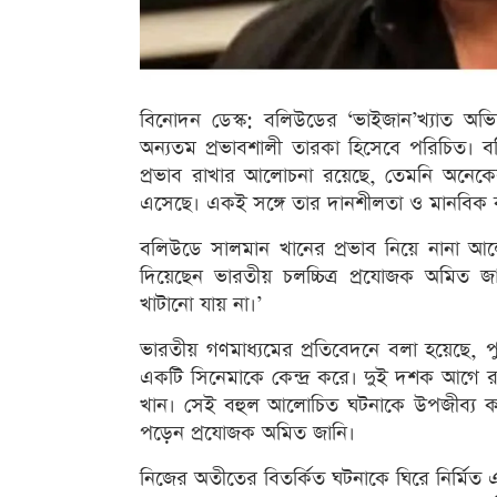
বিনোদন ডেস্ক: বলিউডের ‘ভাইজান’খ্যাত অভিনেত
অন্যতম প্রভাবশালী তারকা হিসেবে পরিচিত। ব
প্রভাব রাখার আলোচনা রয়েছে, তেমনি অনেকের 
এসেছে। একই সঙ্গে তার দানশীলতা ও মানবিক ক
বলিউডে সালমান খানের প্রভাব নিয়ে নানা আলো
দিয়েছেন ভারতীয় চলচ্চিত্র প্রযোজক অমিত জ
খাটানো যায় না।’
ভারতীয় গণমাধ্যমের প্রতিবেদনে বলা হয়েছে, পু
একটি সিনেমাকে কেন্দ্র করে। দুই দশক আগে রা
খান। সেই বহুল আলোচিত ঘটনাকে উপজীব্য কর
পড়েন প্রযোজক অমিত জানি।
নিজের অতীতের বিতর্কিত ঘটনাকে ঘিরে নির্মিত এই