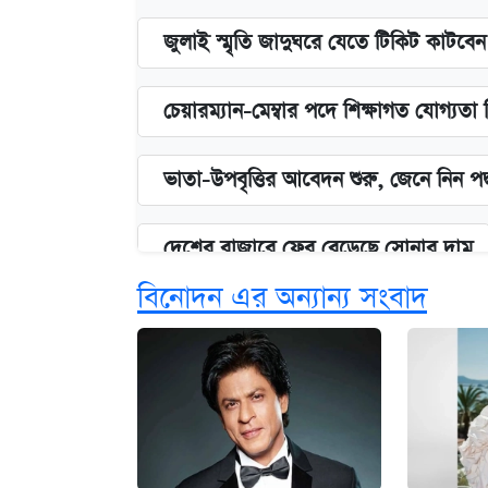
জুলাই স্মৃতি জাদুঘরে যেতে টিকিট কাটবে
চেয়ারম্যান-মেম্বার পদে শিক্ষাগত যোগ্যতা
ভাতা-উপবৃত্তির আবেদন শুরু, জেনে নিন পদ
দেশের বাজারে ফের বেড়েছে সোনার দাম
বিনোদন এর অন্যান্য সংবাদ
‘গুলশানের চামেলি’ তে যৌনকর্মীর দালাল 
আজ শুক্রবার রাজধানীর যেসব মার্কেট-দোক
কবে শুরু হচ্ছে ঢাবির ভর্তি আবেদন, জানাল 