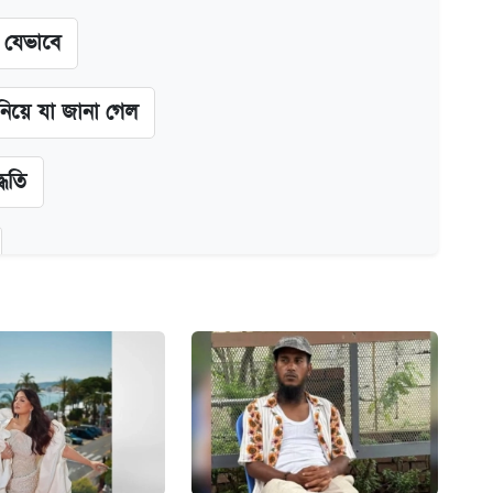
ন যেভাবে
 নিয়ে যা জানা গেল
্ধতি
অ্যাডলফ খান
ানপাট বন্ধ
কর্তৃপক্ষ