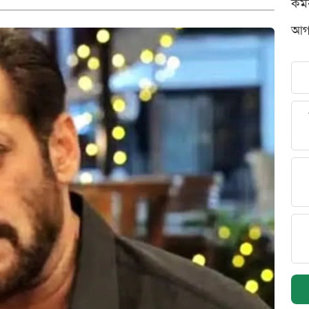
কর্
আগস