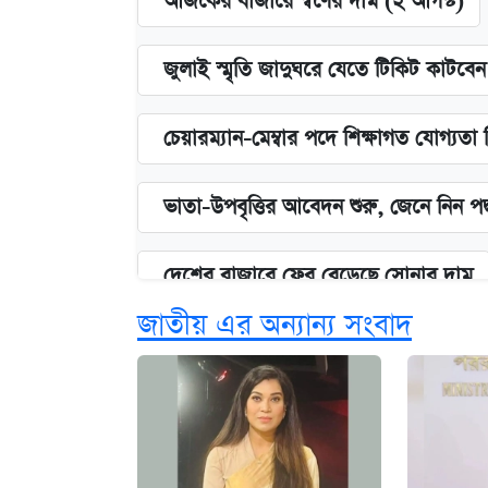
আজকের বাজারে স্বর্ণের দাম (২ আগস্ট)
জুলাই স্মৃতি জাদুঘরে যেতে টিকিট কাটবে
চেয়ারম্যান-মেম্বার পদে শিক্ষাগত যোগ্যতা
ভাতা-উপবৃত্তির আবেদন শুরু, জেনে নিন পদ
দেশের বাজারে ফের বেড়েছে সোনার দাম
জাতীয় এর অন্যান্য সংবাদ
‘গুলশানের চামেলি’ তে যৌনকর্মীর দালাল 
আজ শুক্রবার রাজধানীর যেসব মার্কেট-দোক
কবে শুরু হচ্ছে ঢাবির ভর্তি আবেদন, জানাল 