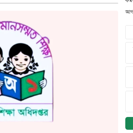
কর্
আগস