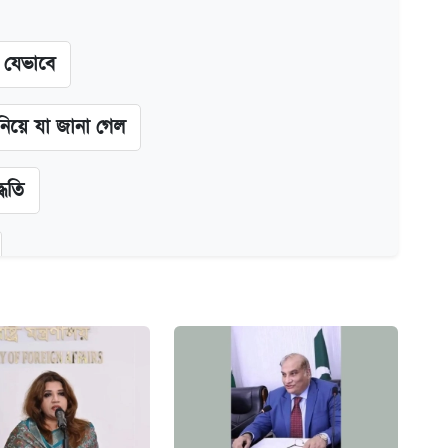
ন যেভাবে
 নিয়ে যা জানা গেল
্ধতি
অ্যাডলফ খান
ানপাট বন্ধ
কর্তৃপক্ষ