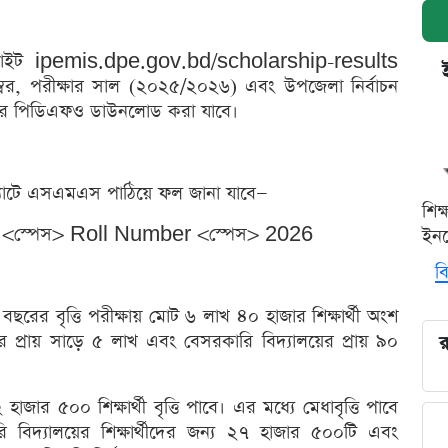
র ওয়েবসাইট ipemis.dpe.gov.bd/scholarship-results
র, পরীক্ষার সাল (২০২৫/২০২৬) এবং উপজেলা নির্বাচন
ের পিডিএফও ডাউনলোড করা যাবে।
যাটে এসএমএস পাঠিয়ে ফল জানা যাবে—
শিক
<স্পেস> Roll Number <স্পেস> 2026
ইনক
বি
 বছরের বৃত্তি পরীক্ষায় মোট ৬ লাখ ৪০ হাজার শিক্ষার্থী অংশ
ের প্রায় সাড়ে ৫ লাখ এবং বেসরকারি বিদ্যালয়ের প্রায় ৯০
র
হাজার ৫০০ শিক্ষার্থী বৃত্তি পাবে। এর মধ্যে মেধাবৃত্তি পাবে
রকারি বিদ্যালয়ের শিক্ষার্থীদের জন্য ২৭ হাজার ৫০০টি এবং