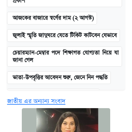
প্রকাশ
আজকের বাজারে স্বর্ণের দাম (২ আগস্ট)
জুলাই স্মৃতি জাদুঘরে যেতে টিকিট কাটবেন যেভাবে
চেয়ারম্যান-মেম্বার পদে শিক্ষাগত যোগ্যতা নিয়ে যা
জানা গেল
ভাতা-উপবৃত্তির আবেদন শুরু, জেনে নিন পদ্ধতি
দেশের বাজারে ফের বেড়েছে সোনার দাম
জাতীয় এর অন্যান্য সংবাদ
‘গুলশানের চামেলি’ তে যৌনকর্মীর দালাল অ্যাডলফ
খান