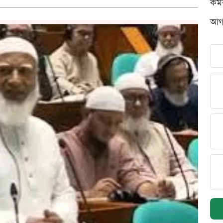
কর্
আগস