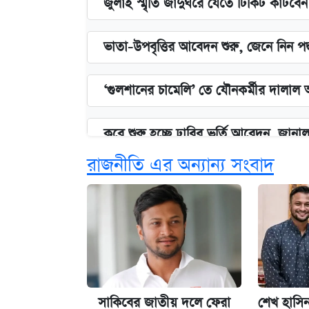
জুলাই স্মৃতি জাদুঘরে যেতে টিকিট কাটবে
ভাতা-উপবৃত্তির আবেদন শুরু, জেনে নিন পদ
‘গুলশানের চামেলি’ তে যৌনকর্মীর দালাল 
কবে শুরু হচ্ছে ঢাবির ভর্তি আবেদন, জানাল 
রাজনীতি এর অন্যান্য সংবাদ
এক ক্লিকে জেনে নিন আইফোন ১৮ প্রো ম্যা
আজকের বাজারে স্বর্ণের দাম (৪ আগস্ট)
নবম জাতীয় পে-স্কেল নিয়ে সর্বশেষ যা জা
সাকিবের জাতীয় দলে ফেরা
শেখ হাসিন
পাঁচ দপ্তরে নতুন সচিব নিয়োগ দিল সরকার