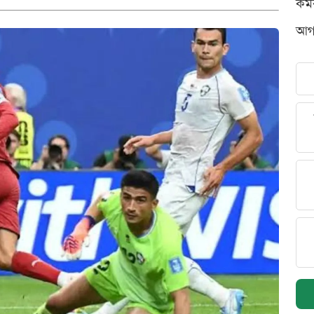
কর্
আগস