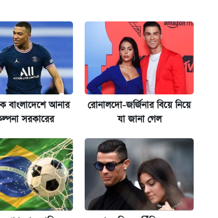
অ্যাডলফ খান
ানপাট বন্ধ
কর্তৃপক্ষ
েকে বাংলাদেশে আনার
রোনালদো-জর্জিনার বিয়ে নিয়ে
ল্পনা সরকারের
যা জানা গেল
না গেল
ল যা