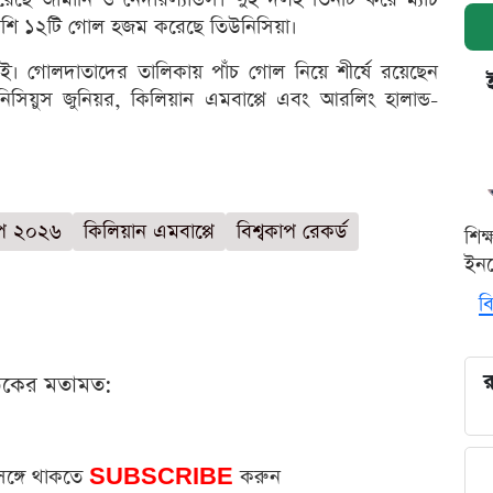
েশি ১২টি গোল হজম করেছে তিউনিসিয়া।
াই। গোলদাতাদের তালিকায় পাঁচ গোল নিয়ে শীর্ষে রয়েছেন
িয়ুস জুনিয়র, কিলিয়ান এমবাপ্পে এবং আরলিং হালান্ড-
াপ ২০২৬
কিলিয়ান এমবাপ্পে
বিশ্বকাপ রেকর্ড
শিক
ইনক
বি
র
ঠকের মতামত:
সঙ্গে থাকতে
SUBSCRIBE
করুন