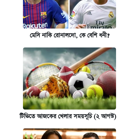
মেসি নাকি রোনালদো, কে বেশি ধনী?
টিভিতে আজকের খেলার সময়সূচি (২ আগস্ট)