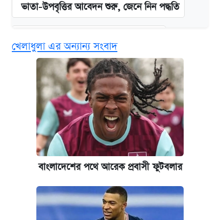
ভাতা-উপবৃত্তির আবেদন শুরু, জেনে নিন পদ্ধতি
দেশের বাজারে ফের বেড়েছে সোনার দাম
খেলাধুলা এর অন্যান্য সংবাদ
‘গুলশানের চামেলি’ তে যৌনকর্মীর দালাল অ্যাডলফ
খান
আজ শুক্রবার রাজধানীর যেসব মার্কেট-দোকানপাট
বন্ধ
কবে শুরু হচ্ছে ঢাবির ভর্তি আবেদন, জানাল কর্তৃপক্ষ
বাংলাদেশের পথে আরেক প্রবাসী ফুটবলার
আজকের বাজারে স্বর্ণের দাম (৪ আগস্ট)
নবম জাতীয় পে-স্কেল নিয়ে সর্বশেষ যা জানা গেল