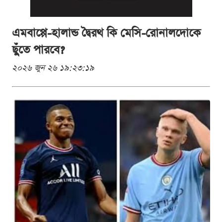
এমবাপ্পে-হালান্ড দ্বৈরথ কি মেসি-রোনালদোকে
ছুঁতে পারবে?
২০২৬ জুন ২৬ ১৯:২৩:১৯