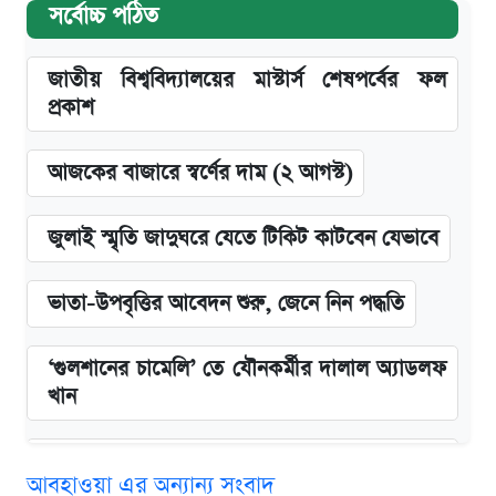
সর্বোচ্চ পঠিত
জাতীয় বিশ্ববিদ্যালয়ের মাস্টার্স শেষপর্বের ফল
প্রকাশ
আজকের বাজারে স্বর্ণের দাম (২ আগস্ট)
জুলাই স্মৃতি জাদুঘরে যেতে টিকিট কাটবেন যেভাবে
ভাতা-উপবৃত্তির আবেদন শুরু, জেনে নিন পদ্ধতি
‘গুলশানের চামেলি’ তে যৌনকর্মীর দালাল অ্যাডলফ
খান
এক ক্লিকে জেনে নিন আইফোন ১৮ প্রো ম্যাক্সের
আবহাওয়া এর অন্যান্য সংবাদ
দাম ও ফিচার