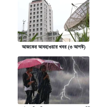
আজকের আবহাওয়ার খবর (৩ আগস্ট)