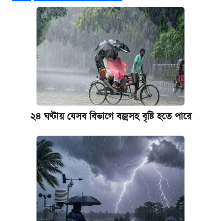
কবে শুরু হচ্ছে ঢাবির ভর্তি আবেদন, জানাল কর্তৃপক্ষ
নবম জাতীয় পে-স্কেল নিয়ে সর্বশেষ যা জানা গেল
আজকের বাজারে স্বর্ণ-রুপার দাম (৫ আগস্ট)
কবে হবে মেডিকেল ভর্তি পরীক্ষা, জানা গেল যা
২৪ ঘণ্টায় যেসব বিভাগে বজ্রসহ বৃষ্টি হতে পারে
আজকের বাজারে স্বর্ণের দাম (৪ আগস্ট)
পাঁচ দপ্তরে নতুন সচিব নিয়োগ দিল সরকার
রাষ্ট্রবিরোধী কর্মকাণ্ড: ঢাবির কয়েকজন শিক্ষকের
বিরুদ্ধে ব্যবস্থা