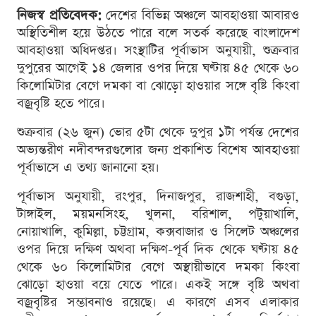
নিজস্ব প্রতিবেদক:
দেশের বিভিন্ন অঞ্চলে আবহাওয়া আবারও
অস্থিতিশীল হয়ে উঠতে পারে বলে সতর্ক করেছে বাংলাদেশ
আবহাওয়া অধিদপ্তর। সংস্থাটির পূর্বাভাস অনুযায়ী, শুক্রবার
দুপুরের আগেই ১৪ জেলার ওপর দিয়ে ঘণ্টায় ৪৫ থেকে ৬০
কিলোমিটার বেগে দমকা বা ঝোড়ো হাওয়ার সঙ্গে বৃষ্টি কিংবা
বজ্রবৃষ্টি হতে পারে।
শুক্রবার (২৬ জুন) ভোর ৫টা থেকে দুপুর ১টা পর্যন্ত দেশের
অভ্যন্তরীণ নদীবন্দরগুলোর জন্য প্রকাশিত বিশেষ আবহাওয়া
পূর্বাভাসে এ তথ্য জানানো হয়।
পূর্বাভাস অনুযায়ী, রংপুর, দিনাজপুর, রাজশাহী, বগুড়া,
টাঙ্গাইল, ময়মনসিংহ, খুলনা, বরিশাল, পটুয়াখালি,
নোয়াখালি, কুমিল্লা, চট্টগ্রাম, কক্সবাজার ও সিলেট অঞ্চলের
ওপর দিয়ে দক্ষিণ অথবা দক্ষিণ-পূর্ব দিক থেকে ঘণ্টায় ৪৫
থেকে ৬০ কিলোমিটার বেগে অস্থায়ীভাবে দমকা কিংবা
ঝোড়ো হাওয়া বয়ে যেতে পারে। একই সঙ্গে বৃষ্টি অথবা
বজ্রবৃষ্টির সম্ভাবনাও রয়েছে। এ কারণে এসব এলাকার