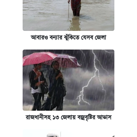
আবারও বন্যার ঝুঁকিতে যেসব জেলা
রাজধানীসহ ১৩ জেলায় বজ্রবৃষ্টির আভাস