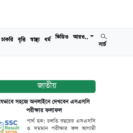
ভিডিও
আরও..
চাকরি
বৃত্তি
স্বাস্থ্য
ধর্ম
সার্চ
জাতীয়
যেভাবে সহজে অনলাইনে দেখবেন এসএসসি
পরীক্ষার ফলাফল
পার্থ হক: চলতি বছরের এসএসসি
ও সমমান পরীক্ষার ফল আগামী