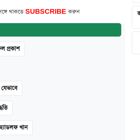
সঙ্গে থাকতে
SUBSCRIBE
করুন
র
ফল প্রকাশ
ন যেভাবে
্ধতি
অ্যাডলফ খান