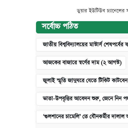
ডুয়ার ইউটিউব চ্যানেলের 
সর্বোচ্চ পঠিত
জাতীয় বিশ্ববিদ্যালয়ের মাস্টার্স শেষপর্বের 
আজকের বাজারে স্বর্ণের দাম (২ আগস্ট)
জুলাই স্মৃতি জাদুঘরে যেতে টিকিট কাটবে
ভাতা-উপবৃত্তির আবেদন শুরু, জেনে নিন পদ
‘গুলশানের চামেলি’ তে যৌনকর্মীর দালাল 