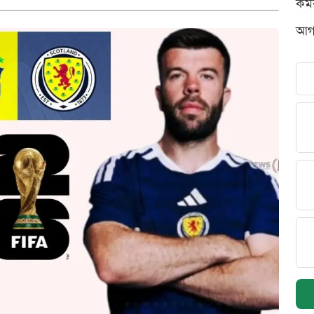
কর্
আগস