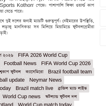
orts Kothon' পেজে। পাশাপাশি ফিফা ওয়ার্ল্ড কাপ
়া যেতে পারে।
ুই দলের জন্যই ম্যাচটি গুরুত্বপূর্ণ। নেইমারের উপস্থিতি,
ডের লড়াকু মানসিকতা সব মিলিয়ে মিয়ামিতে ফুটবলপ্রেমীরা
়াই।
াপ ২০২৬
FIFA 2026 World Cup
Football News
FIFA World Cup 2026
শ্বকাপ ফুটবল
ক্যাসেমিরো
Brazil football team
ball update
Neymar News
today
Brazil match live
ব্রাজিল ম্যাচ লাইভ
World Cup news
স্কটল্যান্ড ফুটবল দল
otland
World Cup match today