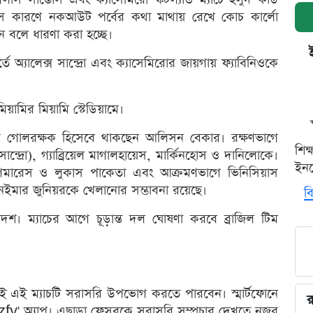
। সে কারণে নকআউট পর্বের কথা মাথায় রেখে কোচ কার্লো
 বলে ধারণা করা হচ্ছে।
অ্যালেক্স সান্দ্রো এবং ক্যাসেমিরোর জায়গায় ফ্যাবিনিওকে
য়ামির মিয়ামি স্টেডিয়ামে।
াদশে গোলরক্ষক হিসেবে থাকছেন আলিসন বেকার। রক্ষণভাগে
শিক
ন্দ্রো), গ্যাব্রিয়েল মাগালহায়েস, মার্কিনহোস ও দানিলোকে।
ইনক
ো গিমারেস ও লুকাস পাকেতা এবং আক্রমণভাগে ভিনিসিয়াস
ইমার জুনিয়রকে খেলানোর সম্ভাবনা রয়েছে।
বি
দশ। ম্যাচের আগে চূড়ান্ত দল ঘোষণা করবে ব্রাজিল টিম
ই এই ম্যাচটি সরাসরি উপভোগ করতে পারবেন। স্মার্টফোনে
র
' অ্যাপ। এছাড়া ফেসবুকে সরাসরি সম্প্রচার দেখতে নজর