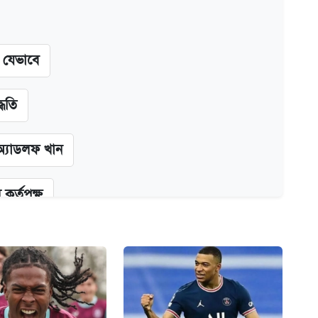
ন যেভাবে
্ধতি
অ্যাডলফ খান
কর্তৃপক্ষ
ক্সের দাম ও ফিচার