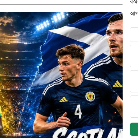
কর্
আগস