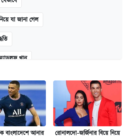
ন যেভাবে
 নিয়ে যা জানা গেল
্ধতি
অ্যাডলফ খান
কর্তৃপক্ষ
ক্সের দাম ও ফিচার
েকে বাংলাদেশে আনার
রোনালদো-জর্জিনার বিয়ে নিয়ে
না গেল