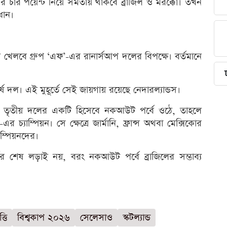
য়ন। আর চার পয়েন্ট নিয়ে সমতায় থাকবে ব্রাজিল ও মরক্কো। তখন
ধান।
িল খেলবে গ্রুপ ‘এফ’-এর রানার্সআপ দলের বিপক্ষে। বর্তমানে
্ষ দল। এই মুহূর্তে সেই জায়গায় রয়েছে নেদারল্যান্ডস।
আট তৃতীয় দলের একটি হিসেবে নকআউট পর্বে ওঠে, তাহলে
র চ্যাম্পিয়ন। সে ক্ষেত্রে জার্মানি, ফ্রান্স অথবা মেক্সিকোর
াম্পিয়নদের।
 পর্বের শেষ লড়াই নয়, বরং নকআউট পর্বে ব্রাজিলের সম্ভাব্য
তি
বিশ্বকাপ ২০২৬
সেলেসাও
স্কটল্যান্ড