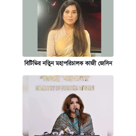
‘গুলশানের চামেলি’ তে যৌনকর্মীর দালাল অ্যাডলফ
খান
আজ শুক্রবার রাজধানীর যেসব মার্কেট-দোকানপাট
বন্ধ
কবে শুরু হচ্ছে ঢাবির ভর্তি আবেদন, জানাল কর্তৃপক্ষ
বিটিভির নতিুন মহাপরিচালক কাজী জেসিন
আজকের বাজারে স্বর্ণের দাম (৪ আগস্ট)
নবম জাতীয় পে-স্কেল নিয়ে সর্বশেষ যা জানা গেল
ইপিএস প্রকাশ করেছে ঢাকা ব্যাংক
কবে হবে মেডিকেল ভর্তি পরীক্ষা, জানা গেল যা