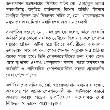
জনপ্রশাসন মন্ত্রণালয়ের সিনিয়র সচিব মো. এহছানুল হকের
সভাপতিত্বে অনুষ্ঠিত কর্মশালায় বিশেষ অতিথি হিসেবে
উপস্থিত ছিলেন অর্থ বিভাগের সচিব ড. মো. খায়েরুজ্জামান
মজুমদার এবং হিসাব মহানিয়ন্ত্রক এস এম রেজভী।
সভাপতির বক্তব্যে মো. এহছানুল হক বলেন, আগে সরকারি
কর্মচারীদের কোনো সমন্বিত ডেটাবেস ছিল না। ফলে পেনশন
মঞ্জুরির প্রক্রিয়া জটিল হয়ে উঠত। কর্মচারীদের হালনাগাদ
তথ্যভাণ্ডার সংরক্ষণ করা গেলে পেনশন অনুমোদনের প্রক্রিয়া
অনেক সহজ হবে। তিনি পেনশনভোগীদের জন্য পৃথক হেল্প
ডেস্ক স্থাপনের ওপরও গুরুত্বারোপ করেন, যাতে অবসরপ্রাপ্ত
কর্মচারী ও পারিবারিক পেনশনভোগীরা সহজে প্রয়োজনীয়
সেবা পেতে পারেন।
অর্থ বিভাগের সচিব ড. মো. খায়েরুজ্জামান মজুমদার বলেন,
অবসরের পর অনেক পেনশনভোগী নানা জটিলতার কারণে
অসহায় অবস্থায় পড়েন। ওপিটিএমএস ঝামেলামুক্ত সেবা
নিশ্চিত করে তাদের আস্থা বাড়াবে।