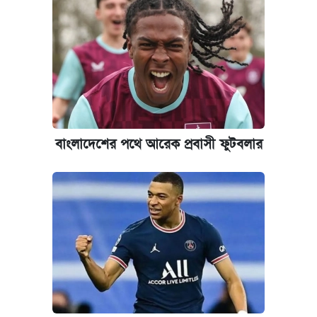
ঢাবির সূর্যসেন হলে সমকামিতার অভিযোগে দুইজন
আটক
দেশের বাজারে ফের বেড়েছে সোনার দাম
‘গুলশানের চামেলি’ তে যৌনকর্মীর দালাল অ্যাডলফ
খান
বাংলাদেশের পথে আরেক প্রবাসী ফুটবলার
ভাতা-উপবৃত্তির আবেদন শুরু, জেনে নিন পদ্ধতি
আজ শুক্রবার রাজধানীর যেসব মার্কেট-দোকানপাট
বন্ধ
কবে শুরু হচ্ছে ঢাবির ভর্তি আবেদন, জানাল কর্তৃপক্ষ