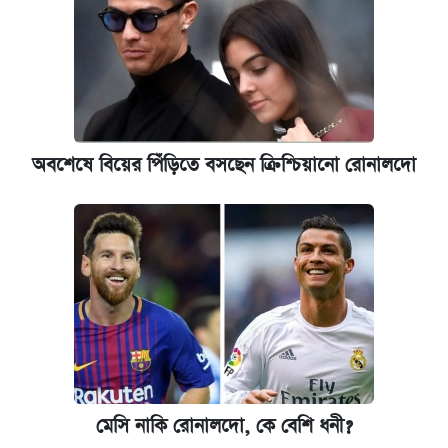
অবশেষে বিয়ের পিঁড়িতে বসছেন ক্রিশ্চিয়ানো রোনালদো
মেসি নাকি রোনালদো, কে বেশি ধনী?