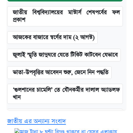
জাতীয় বিশ্ববিদ্যালয়ের মাস্টার্স শেষপর্বের ফল
প্রকাশ
আজকের বাজারে স্বর্ণের দাম (২ আগস্ট)
জুলাই স্মৃতি জাদুঘরে যেতে টিকিট কাটবেন যেভাবে
ভাতা-উপবৃত্তির আবেদন শুরু, জেনে নিন পদ্ধতি
‘গুলশানের চামেলি’ তে যৌনকর্মীর দালাল অ্যাডলফ
খান
এক ক্লিকে জেনে নিন আইফোন ১৮ প্রো ম্যাক্সের
জাতীয় এর অন্যান্য সংবাদ
দাম ও ফিচার