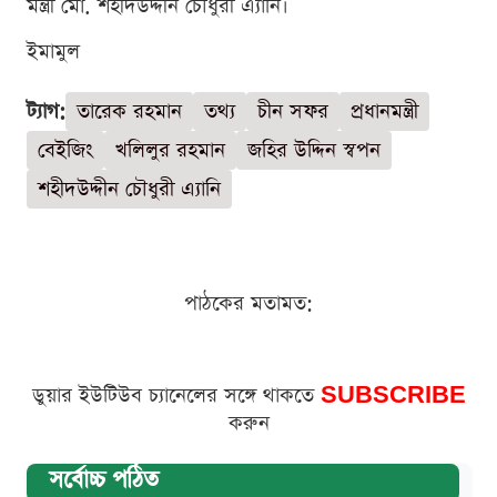
মন্ত্রী মো. শহীদউদ্দীন চৌধুরী এ্যানি।
ইমামুল
ট্যাগ:
তারেক রহমান
তথ্য
চীন সফর
প্রধানমন্ত্রী
বেইজিং
খলিলুর রহমান
জহির উদ্দিন স্বপন
শহীদউদ্দীন চৌধুরী এ্যানি
পাঠকের মতামত:
ডুয়ার ইউটিউব চ্যানেলের সঙ্গে থাকতে
SUBSCRIBE
করুন
সর্বোচ্চ পঠিত