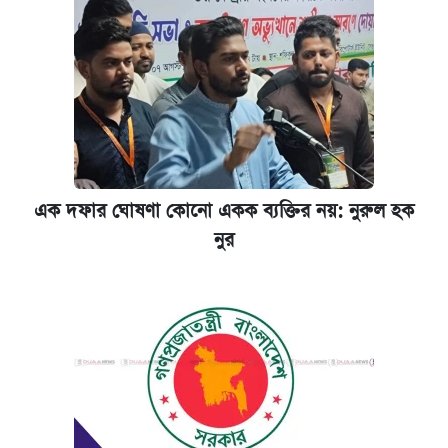
এক দফার ঘোষণা কোনো একক ব্যক্তির নয়: নুরুল হক
নুর