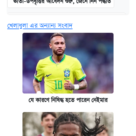
ভাতা-উপবৃত্তির আবেদন শুরু, জেনে নিন পদ্ধতি
‘গুলশানের চামেলি’ তে যৌনকর্মীর দালাল অ্যাডলফ
খেলাধুলা এর অন্যান্য সংবাদ
খান
কবে শুরু হচ্ছে ঢাবির ভর্তি আবেদন, জানাল কর্তৃপক্ষ
এক ক্লিকে জেনে নিন আইফোন ১৮ প্রো ম্যাক্সের
দাম ও ফিচার
আজকের বাজারে স্বর্ণের দাম (৪ আগস্ট)
যে কারণে নিষিদ্ধ হতে পারেন নেইমার
নবম জাতীয় পে-স্কেল নিয়ে সর্বশেষ যা জানা গেল
কবে হবে মেডিকেল ভর্তি পরীক্ষা, জানা গেল যা