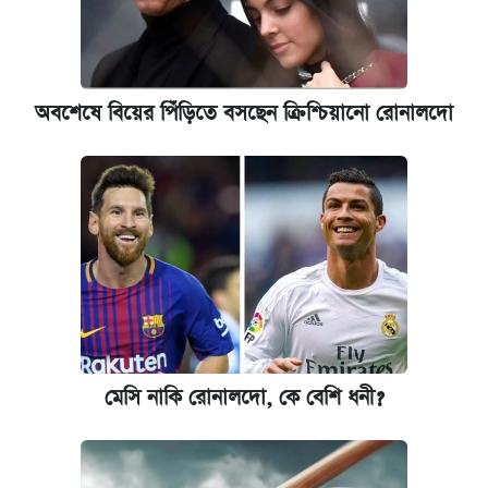
অবশেষে বিয়ের পিঁড়িতে বসছেন ক্রিশ্চিয়ানো রোনালদো
মেসি নাকি রোনালদো, কে বেশি ধনী?