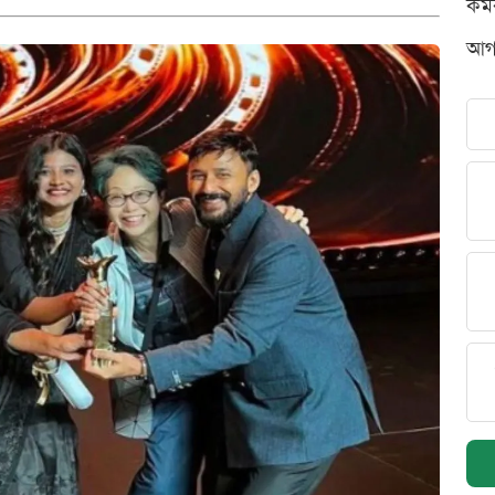
কর্
আগস