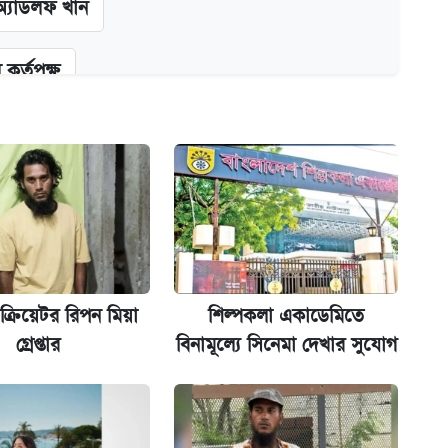
অ্যাডলফ খান
কর্তৃপক্ষ
ক্সের দাম ও ফিচার
না গেল
ক্রিয়েটর রিপন মিয়া
শিল্পকলা একাডেমিতে
গ্রেপ্তার
বিনামূল্যে সিনেমা দেখার সুযোগ
ল যা