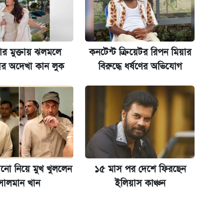
ট)
ার মুক্তায় ঝলমলে
কনটেন্ট ক্রিয়েটর রিপন মিয়ার
 শুরু, আবেদন ১২ আগস্ট পর্যন্ত
য়ার অদেখা কান লুক
বিরুদ্ধে ধর্ষণের অভিযোগ
মন্ত্রীর
ো নিয়ে মুখ খুললেন
১৫ মাস পর দেশে ফিরছেন
সালমান খান
ইলিয়াস কাঞ্চন