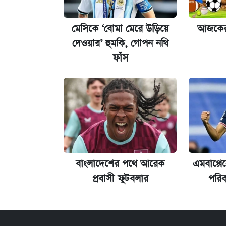
রাষ্ট্রবিরোধী কর্মকাণ্ড: ঢাবির কয়েকজন শিক্ষক
মেসিকে ‘বোমা মেরে উড়িয়ে
আজকের 
আজকের বাজারে স্বর্ণের দাম (৬ আগস্ট)
দেওয়ার’ হুমকি, গোপন নথি
ফাঁস
কেমব্রিজ বিশ্ববিদ্যালয়ের এমবিএ স্কলারশ
বাংলাদেশের পথে আরেক
এমবাপ্প
প্রবাসী ফুটবলার
পরিক