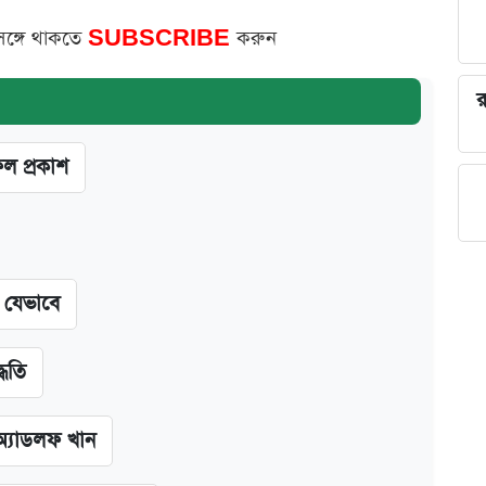
সঙ্গে থাকতে
SUBSCRIBE
করুন
র
ফল প্রকাশ
ন যেভাবে
্ধতি
অ্যাডলফ খান