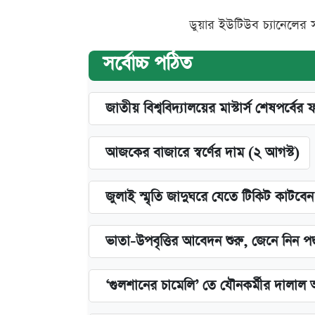
ডুয়ার ইউটিউব চ্যানেলের 
সর্বোচ্চ পঠিত
জাতীয় বিশ্ববিদ্যালয়ের মাস্টার্স শেষপর্বের 
আজকের বাজারে স্বর্ণের দাম (২ আগস্ট)
জুলাই স্মৃতি জাদুঘরে যেতে টিকিট কাটবে
ভাতা-উপবৃত্তির আবেদন শুরু, জেনে নিন পদ
‘গুলশানের চামেলি’ তে যৌনকর্মীর দালাল 