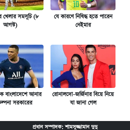
ের বিরুদ্ধে ব্যবস্থা
খেলার সমসূচি (৮
যে কারণে নিষিদ্ধ হতে পারেন
আগস্ট)
নেইমার
িপে আবেদন শুরু
েকে বাংলাদেশে আনার
রোনালদো-জর্জিনার বিয়ে নিয়ে
ল্পনা সরকারের
যা জানা গেল
প্রধান সম্পাদক: শামসুজ্জামান দুদু