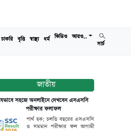
ভিডিও
আরও..
চাকরি
বৃত্তি
স্বাস্থ্য
ধর্ম
সার্চ
জাতীয়
যেভাবে সহজে অনলাইনে দেখবেন এসএসসি
পরীক্ষার ফলাফল
পার্থ হক: চলতি বছরের এসএসসি
ও সমমান পরীক্ষার ফল আগামী