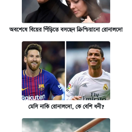
অবশেষে বিয়ের পিঁড়িতে বসছেন ক্রিশ্চিয়ানো রোনালদো
মেসি নাকি রোনালদো, কে বেশি ধনী?