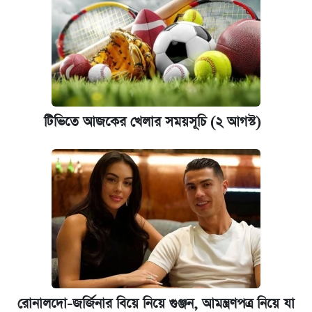
টিভিতে আজকের খেলার সময়সূচি (২ আগস্ট)
রোনালদো-জর্জিনার বিয়ে নিয়ে গুঞ্জন, আমন্ত্রণপত্র নিয়ে যা