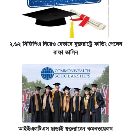
২.৬২ সিজিপিএ নিয়েও যেভাবে যুক্তরাষ্ট্রে ফান্ডিং পেলেন
রাফা তাসিন
আইইএলটিএস ছাড়াই যুক্তরাজ্যে কমনওয়েলথ