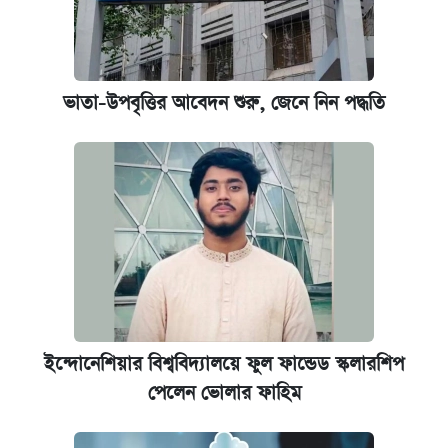
কবে শুরু হচ্ছে ঢাবির ভর্তি আবেদন, জানাল কর্তৃপক্ষ
নবম পে স্কেল বাস্তবায়ন চূড়ান্ত পর্যায়ে, যা জানালেন
ভাতা-উপবৃত্তির আবেদন শুরু, জেনে নিন পদ্ধতি
অর্থমন্ত্রী
জুলাই স্মৃতি জাদুঘরে যেতে টিকিট কাটবেন যেভাবে
যুক্তরাষ্ট্র থেকে আরও ২৩ বাংলাদেশিকে দেশে
ফেরত পাঠানো হলো
ইন্দোনেশিয়ার বিশ্ববিদ্যালয়ে ফুল ফান্ডেড স্কলারশিপ
পেলেন ভোলার ফাহিম