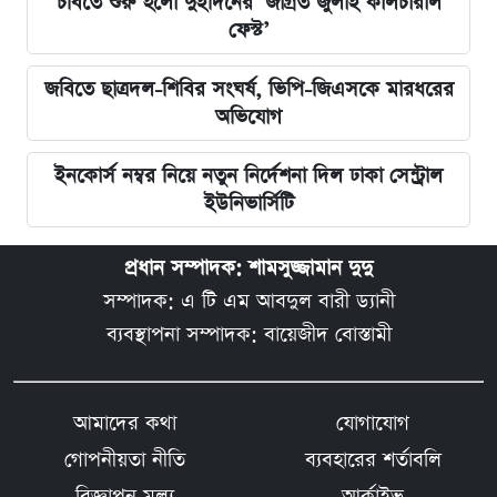
চবিতে শুরু হলো দুইদিনের ‘জাগ্রত জুলাই কালচারাল
ফেস্ট’
জবিতে ছাত্রদল-শিবির সংঘর্ষ, ভিপি-জিএসকে মারধরের
অভিযোগ
ইনকোর্স নম্বর নিয়ে নতুন নির্দেশনা দিল ঢাকা সেন্ট্রাল
ইউনিভার্সিটি
প্রধান সম্পাদক: শামসুজ্জামান দুদু
সম্পাদক: এ টি এম আবদুল বারী ড্যানী
ব্যবস্থাপনা সম্পাদক: বায়েজীদ বোস্তামী
আমাদের কথা
যোগাযোগ
গোপনীয়তা নীতি
ব্যবহারের শর্তাবলি
বিজ্ঞাপন মূল্য
আর্কাইভ