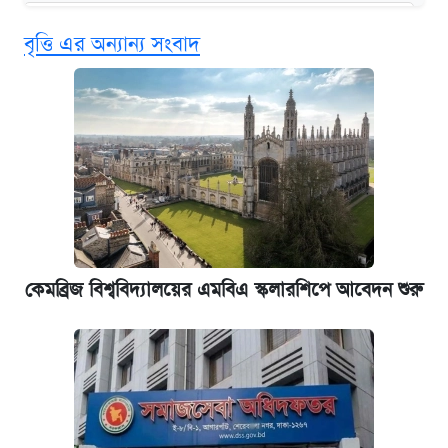
বিনামূল্যে এআই প্রশিক্ষণ, মিলবে দৈনিক ২০০ টাকা
বৃত্তি এর অন্যান্য সংবাদ
ভাতা
ঢাবির সূর্যসেন হলে সমকামিতার অভিযোগে দুইজন
আটক
দেশের বাজারে ফের বেড়েছে সোনার দাম
‘গুলশানের চামেলি’ তে যৌনকর্মীর দালাল অ্যাডলফ
খান
কেমব্রিজ বিশ্ববিদ্যালয়ের এমবিএ স্কলারশিপে আবেদন শুরু
ভাতা-উপবৃত্তির আবেদন শুরু, জেনে নিন পদ্ধতি
আজ শুক্রবার রাজধানীর যেসব মার্কেট-দোকানপাট
বন্ধ