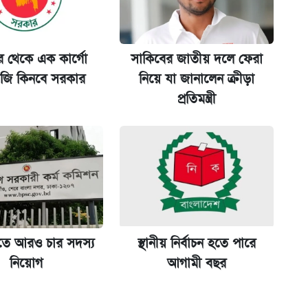
 শুরু, আবেদন ১২ আগস্ট পর্যন্ত
ুর থেকে এক কার্গো
সাকিবের জাতীয় দলে ফেরা
ি কিনবে সরকার
নিয়ে যা জানালেন ক্রীড়া
মন্ত্রীর
প্রতিমন্ত্রী
তে আরও চার সদস্য
স্থানীয় নির্বাচন হতে পারে
নিয়োগ
আগামী বছর