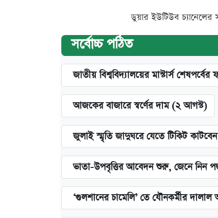
ডুয়ার ইউটিউব চ্যানেলের 
সর্বোচ্চ পঠিত
জাতীয় বিশ্ববিদ্যালয়ের মাস্টার্স শেষপর্বের 
আজকের বাজারে স্বর্ণের দাম (২ আগস্ট)
জুলাই স্মৃতি জাদুঘরে যেতে টিকিট কাটবে
ভাতা-উপবৃত্তির আবেদন শুরু, জেনে নিন পদ
‘গুলশানের চামেলি’ তে যৌনকর্মীর দালাল 