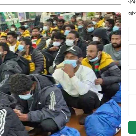
কর্
আগস