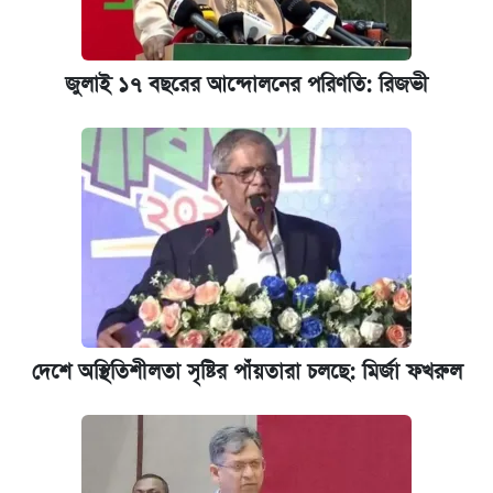
জুলাই ১৭ বছরের আন্দোলনের পরিণতি: রিজভী
দেশে অস্থিতিশীলতা সৃষ্টির পাঁয়তারা চলছে: মির্জা ফখরুল