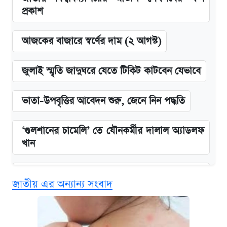
প্রকাশ
আজকের বাজারে স্বর্ণের দাম (২ আগস্ট)
জুলাই স্মৃতি জাদুঘরে যেতে টিকিট কাটবেন যেভাবে
ভাতা-উপবৃত্তির আবেদন শুরু, জেনে নিন পদ্ধতি
‘গুলশানের চামেলি’ তে যৌনকর্মীর দালাল অ্যাডলফ
খান
এক ক্লিকে জেনে নিন আইফোন ১৮ প্রো ম্যাক্সের
জাতীয় এর অন্যান্য সংবাদ
দাম ও ফিচার
কবে শুরু হচ্ছে ঢাবির ভর্তি আবেদন, জানাল কর্তৃপক্ষ