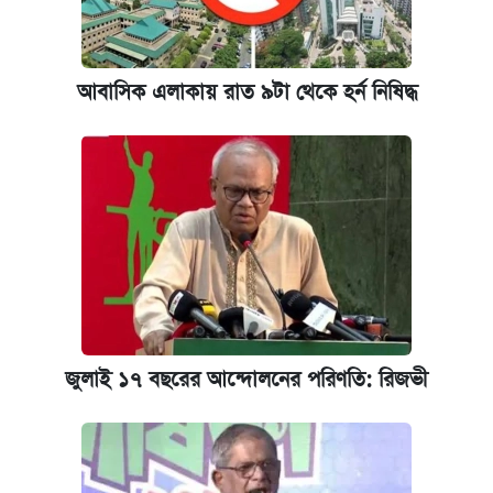
আবাসিক এলাকায় রাত ৯টা থেকে হর্ন নিষিদ্ধ
জুলাই ১৭ বছরের আন্দোলনের পরিণতি: রিজভী