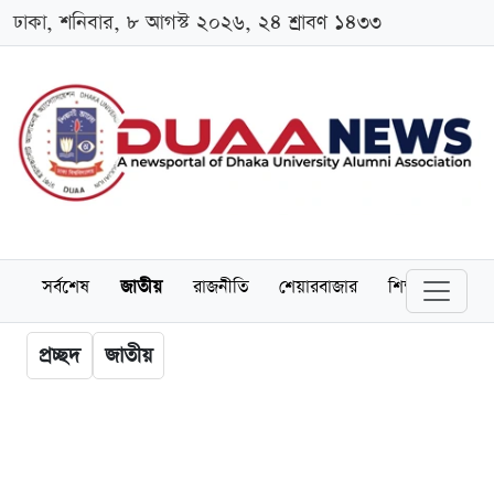
ঢাকা, শনিবার, ৮ আগস্ট ২০২৬, ২৪ শ্রাবণ ১৪৩৩
সর্বশেষ
জাতীয়
রাজনীতি
শেয়ারবাজার
শিক্ষা
বিশ্বব
প্রচ্ছদ
জাতীয়