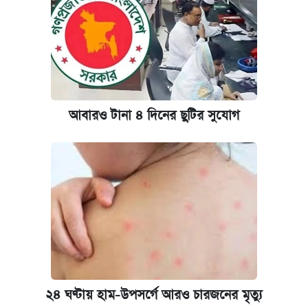
পাঁচ দপ্তরে নতুন সচিব নিয়োগ দিল সরকার
রাষ্ট্রবিরোধী কর্মকাণ্ড: ঢাবির কয়েকজন শিক্ষকের
বিরুদ্ধে ব্যবস্থা
আজকের বাজারে স্বর্ণের দাম (৬ আগস্ট)
আবারও টানা ৪ দিনের ছুটির সুযোগ
কেমব্রিজ বিশ্ববিদ্যালয়ের এমবিএ স্কলারশিপে
আবেদন শুরু
২৪ ঘণ্টায় হাম-উপসর্গে আরও চারজনের মৃত্যু