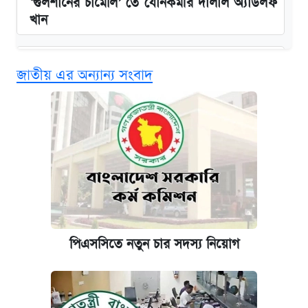
‘গুলশানের চামেলি’ তে যৌনকর্মীর দালাল অ্যাডলফ
খান
এক ক্লিকে জেনে নিন আইফোন ১৮ প্রো ম্যাক্সের
জাতীয় এর অন্যান্য সংবাদ
দাম ও ফিচার
কবে শুরু হচ্ছে ঢাবির ভর্তি আবেদন, জানাল কর্তৃপক্ষ
নবম জাতীয় পে-স্কেল নিয়ে সর্বশেষ যা জানা গেল
কবে হবে মেডিকেল ভর্তি পরীক্ষা, জানা গেল যা
আজকের বাজারে স্বর্ণ-রুপার দাম (৫ আগস্ট)
পিএসসিতে নতুন চার সদস্য নিয়োগ
আজকের বাজারে স্বর্ণের দাম (৪ আগস্ট)