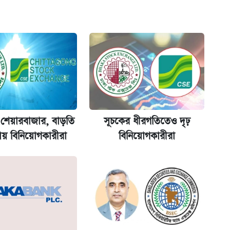
অ্যাডলফ খান
ানপাট বন্ধ
কর্তৃপক্ষ
য় শেয়ারবাজার, বাড়তি
সূচকের ধীরগতিতেও দৃঢ়
ায় বিনিয়োগকারীরা
বিনিয়োগকারীরা
না গেল
ল যা