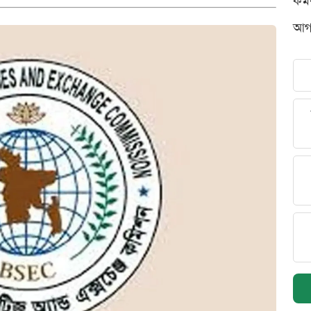
কর্
আগস