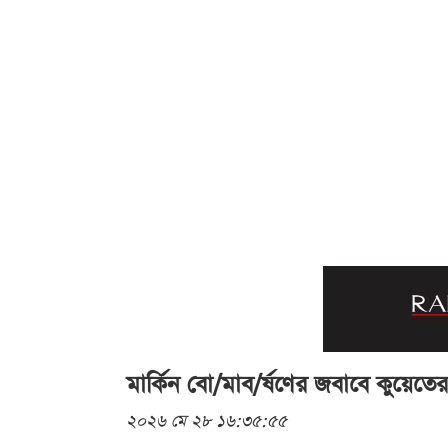
মার্কিন বো/মাব/র্ষণের জবাবে কুয়েতে
২০২৬ মে ২৮ ১৬:৩৫:৫৫