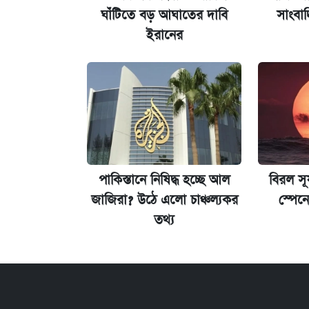
জুলাই স্মৃতি জাদুঘরে যেতে টিকিট কাটবে
ঘাঁটিতে বড় আঘাতের দাবি
সাংবা
ইরানের
যুক্তরাষ্ট্র থেকে আরও ২৩ বাংলাদেশিকে
পাকিস্তানে নিষিদ্ধ হচ্ছে আল
বিরল সূর
জাজিরা? উঠে এলো চাঞ্চল্যকর
স্পেনে
তথ্য