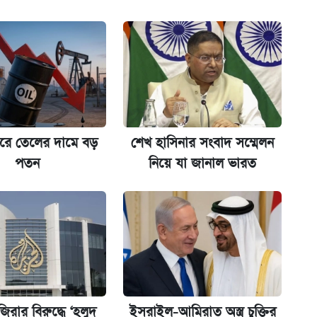
গে দুইজন আটক
অ্যাডলফ খান
জারে তেলের দামে বড়
শেখ হাসিনার সংবাদ সম্মেলন
্ধতি
পতন
নিয়ে যা জানাল ভারত
ানপাট বন্ধ
কর্তৃপক্ষ
জানালেন অর্থমন্ত্রী
রার বিরুদ্ধে ‘হলুদ
ইসরাইল-আমিরাত অস্ত্র চুক্তির