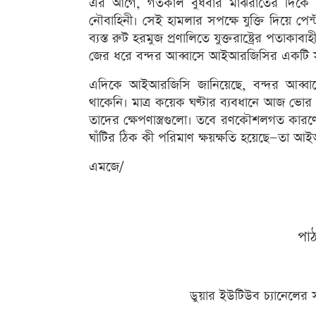
এর আগে, গতকাল বুধবার মাঝরাতের দিকে ইরা
নৌবাহিনী। সেই হামলার সপক্ষে যুক্তি দিয়ে পেন্
ব্যস্ত রুট হরমুজ প্রণালিতে যুক্তরাষ্ট্রের পতাক
জের ধরে বন্দর আব্বাসে আইআরজিসির একটি সক্রিয়
এদিকে আইআরজিসি জানিয়েছে, বন্দর আব্বাসে
থাকেনি। মাত্র কয়েক ঘণ্টার ব্যবধানে আজ ভোর 
তাদের ক্ষেপণাস্ত্রগুলো। তবে রণকৌশলগত কারণে 
ঘাঁটির ঠিক কী পরিমাণ ক্ষয়ক্ষতি হয়েছে—তা আ
এমজে/
পা
ডুয়ার ইউটিউব চ্যানেলের 