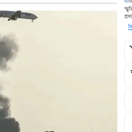
স্ম
প্র
বি
‘