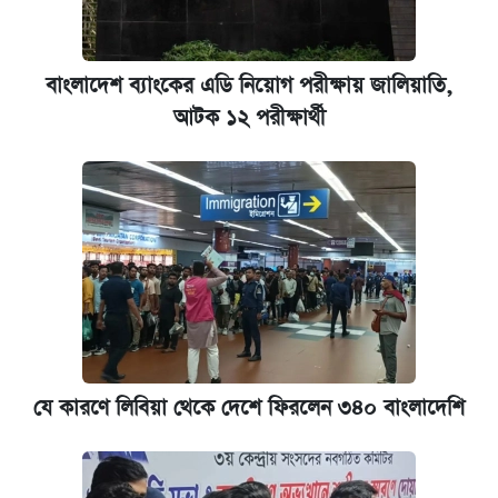
ঢাবি আইবিএর এক্সিকিউটিভ এমবিএতে ভর্তি শুরু,
আবেদন ১২ আগস্ট পর্যন্ত
বাংলাদেশ ব্যাংকের এডি নিয়োগ পরীক্ষায় জালিয়াতি,
আটক ১২ পরীক্ষার্থী
প্রতিষ্ঠান প্রধানদের ভাইভা শুরুর নির্দেশ শিক্ষামন্ত্রীর
যে কারণে লিবিয়া থেকে দেশে ফিরলেন ৩৪০ বাংলাদেশি