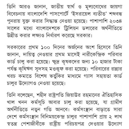
তিনি আরও জানান, জাতীয় স্বার্থ ও মূল্যবোধের জায়গা
বিবেচনায় বাংলাদেশি পাসপোর্টে ‘ইসরায়েল ব্যতীত’ শব্দবন্ধ
পুনরায় যুক্ত করার সিদ্ধান্ত নেওয়া হয়েছে। পাশাপাশি ২০৩৪
সালের মধ্যে বাংলাদেশকে ট্রিলিয়ন ডলারের অর্থনীতিতে
উন্নীত করার লক্ষ্যও নির্ধারণ করেছে সরকার।
সরকারের প্রথম ১০০ দিনের অর্জনের অংশ হিসেবে তিনি
জানান, দায়িত্ব নেওয়ার প্রথম মাসেই নারীকেন্দ্রিক পরিবার
কার্ড চালু করা হয়েছে। ক্ষুদ্র কৃষকদের জন্য ১০ হাজার টাকা
পর্যন্ত কৃষিঋণ সুদসহ মওকুফ করা হয়েছে। পরিবারের রান্নার
খরচ কমাতে বিশেষ ভর্তুকির মাধ্যমে গ্যাস সহায়তা কার্ড
চালুর উদ্যোগও নেওয়া হয়েছে।
তিনি বলেছেন, শহীদ রাষ্ট্রপতি জিয়াউর রহমানের ঐতিহাসিক
খাল খনন কর্মসূচি আবার চালু করা হয়েছে, যা গ্রামীণ
অর্থনীতিতে নতুন গতি আনবে। কর্মসংস্থান বাড়াতে সারা
দেশে কর্মসংস্থান বিনিময়কেন্দ্র চালুর পাশাপাশি প্রায় ২ লাখ
স্বতন্ত্র পেশাজীবীকে রাষ্ট্রীয় পরিচয়পত্র দেওয়ার উদ্যোগ