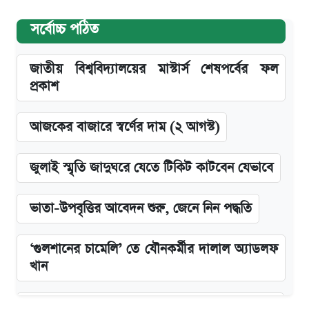
সর্বোচ্চ পঠিত
জাতীয় বিশ্ববিদ্যালয়ের মাস্টার্স শেষপর্বের ফল
প্রকাশ
আজকের বাজারে স্বর্ণের দাম (২ আগস্ট)
জুলাই স্মৃতি জাদুঘরে যেতে টিকিট কাটবেন যেভাবে
ভাতা-উপবৃত্তির আবেদন শুরু, জেনে নিন পদ্ধতি
‘গুলশানের চামেলি’ তে যৌনকর্মীর দালাল অ্যাডলফ
খান
কবে শুরু হচ্ছে ঢাবির ভর্তি আবেদন, জানাল কর্তৃপক্ষ