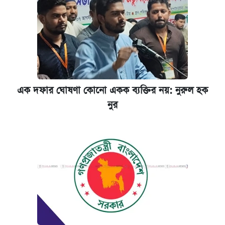
এক দফার ঘোষণা কোনো একক ব্যক্তির নয়: নুরুল হক
নুর