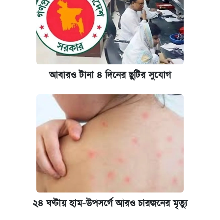
আবারও টানা ৪ দিনের ছুটির সুযোগ
২৪ ঘণ্টায় হাম-উপসর্গে আরও চারজনের মৃত্যু