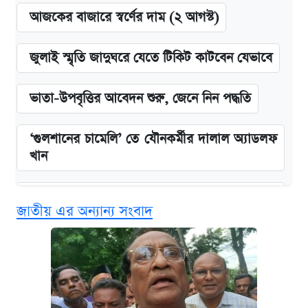
আজকের বাজারে স্বর্ণের দাম (২ আগস্ট)
জুলাই স্মৃতি জাদুঘরে যেতে টিকিট কাটবেন যেভাবে
ভাতা-উপবৃত্তির আবেদন শুরু, জেনে নিন পদ্ধতি
‘গুলশানের চামেলি’ তে যৌনকর্মীর দালাল অ্যাডলফ
খান
এক ক্লিকে জেনে নিন আইফোন ১৮ প্রো ম্যাক্সের
জাতীয় এর অন্যান্য সংবাদ
দাম ও ফিচার
কবে শুরু হচ্ছে ঢাবির ভর্তি আবেদন, জানাল কর্তৃপক্ষ
নবম জাতীয় পে-স্কেল নিয়ে সর্বশেষ যা জানা গেল