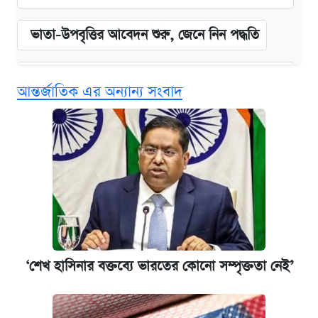
ভাতা-উপবৃত্তির আবেদন শুরু, জেনে নিন পদ্ধতি
‘গুলশানের চামেলি’ তে যৌনকর্মীর দালাল অ্যাডলফ
আন্তর্জাতিক এর অন্যান্য সংবাদ
খান
কবে শুরু হচ্ছে ঢাবির ভর্তি আবেদন, জানাল কর্তৃপক্ষ
এক ক্লিকে জেনে নিন আইফোন ১৮ প্রো ম্যাক্সের
দাম ও ফিচার
আজকের বাজারে স্বর্ণের দাম (৪ আগস্ট)
‘শেখ হাসিনার বক্তব্যে ভারতের কোনো সম্পৃক্ততা নেই’
নবম জাতীয় পে-স্কেল নিয়ে সর্বশেষ যা জানা গেল