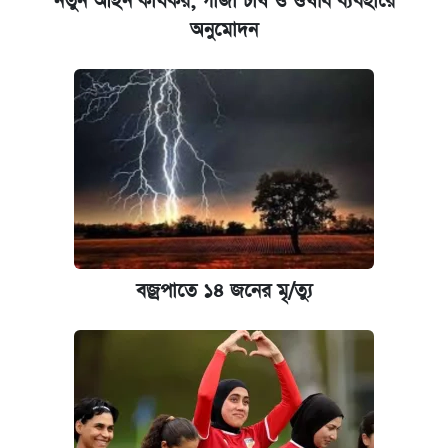
নতুন আইন কার্যকর, গাঁজা চাষ ও ঔষধি ব্যবহারে
অনুমোদন
বজ্রপাতে ১৪ জনের মৃ/ত্যু