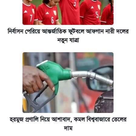
নির্বাসন পেরিয়ে আন্তর্জাতিক ফুটবলে আফগান নারী দলের
নতুন যাত্রা
হরমুজ প্রণালি নিয়ে আশাবাদ, কমল বিশ্ববাজারে তেলের
দাম