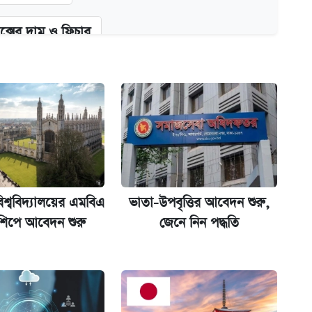
ক্সের দাম ও ফিচার
কর্তৃপক্ষ
না গেল
বিশ্ববিদ্যালয়ের এমবিএ
ভাতা-উপবৃত্তির আবেদন শুরু,
রশিপে আবেদন শুরু
জেনে নিন পদ্ধতি
ট)
ল যা