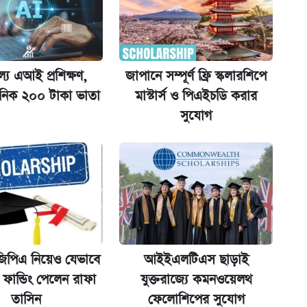
ের বিরুদ্ধে ব্যবস্থা
্যে এআই প্রশিক্ষণ,
জাপানে সম্পূর্ণ ফ্রি স্কলারশিপে
নিক ২০০ টাকা ভাতা
মাস্টার্স ও পিএইচডি করার
িপে আবেদন শুরু
সুযোগ
িপিএ নিয়েও যেভাবে
আইইএলটিএস ছাড়াই
্রে ফান্ডিং পেলেন রাফা
যুক্তরাজ্যে কমনওয়েলথ
তাসিন
ফেলোশিপের সুযোগ