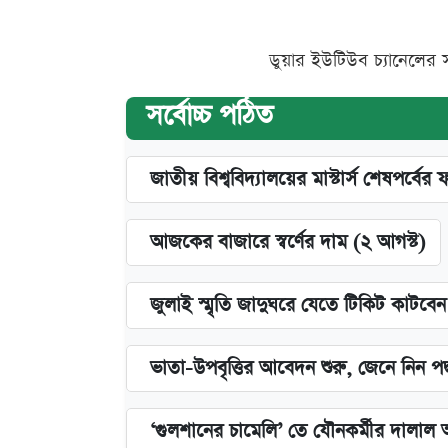
ডুয়ার ইউটিউব চ্যানেলের 
সর্বোচ্চ পঠিত
জাতীয় বিশ্ববিদ্যালয়ের মাস্টার্স শেষপর্বের 
আজকের বাজারে স্বর্ণের দাম (২ আগস্ট)
জুলাই স্মৃতি জাদুঘরে যেতে টিকিট কাটবে
ভাতা-উপবৃত্তির আবেদন শুরু, জেনে নিন পদ
‘গুলশানের চামেলি’ তে যৌনকর্মীর দালাল 