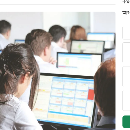
কর্
আগস