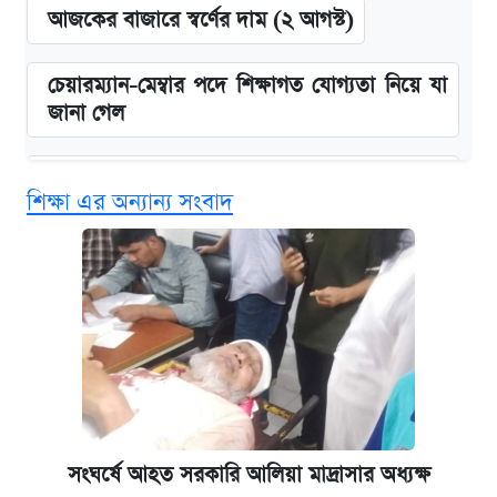
আজকের বাজারে স্বর্ণের দাম (২ আগস্ট)
চেয়ারম্যান-মেম্বার পদে শিক্ষাগত যোগ্যতা নিয়ে যা
জানা গেল
বিনামূল্যে এআই প্রশিক্ষণ, মিলবে দৈনিক ২০০ টাকা
শিক্ষা এর অন্যান্য সংবাদ
ভাতা
ঢাবির সূর্যসেন হলে সমকামিতার অভিযোগে দুইজন
আটক
দেশের বাজারে ফের বেড়েছে সোনার দাম
‘গুলশানের চামেলি’ তে যৌনকর্মীর দালাল অ্যাডলফ
খান
সংঘর্ষে আহত সরকারি আলিয়া মাদ্রাসার অধ্যক্ষ