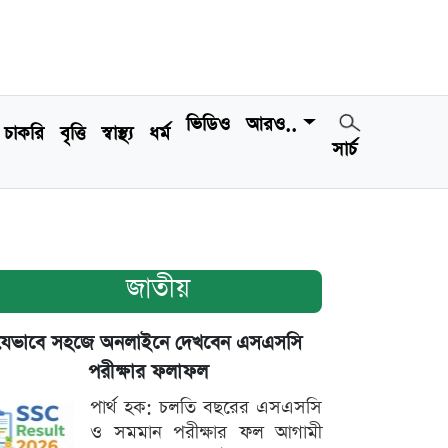
ভিডিও
আরও..
চাকরি
বৃত্তি
স্বাস্থ্য
ধর্ম
সার্চ
জাতীয়
যেভাবে সহজে অনলাইনে দেখবেন এসএসসি
পরীক্ষার ফলাফল
পার্থ হক: চলতি বছরের এসএসসি
ও সমমান পরীক্ষার ফল আগামী