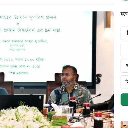
হবে
‘