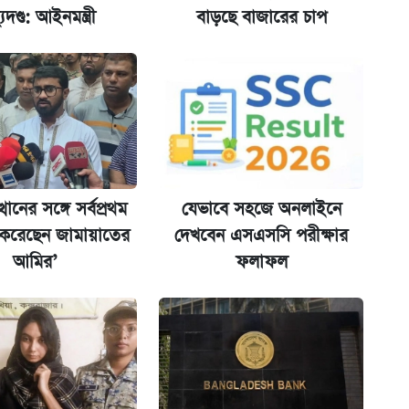
্যুদণ্ড: আইনমন্ত্রী
বাড়ছে বাজারের চাপ
ল যা
ের বিরুদ্ধে ব্যবস্থা
্থানের সঙ্গে সর্বপ্রথম
যেভাবে সহজে অনলাইনে
 করেছেন জামায়াতের
দেখবেন এসএসসি পরীক্ষার
আমির’
ফলাফল
িপে আবেদন শুরু