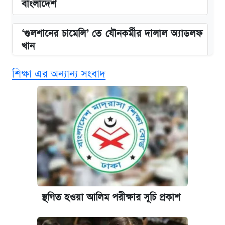
বাংলাদেশ
‘গুলশানের চামেলি’ তে যৌনকর্মীর দালাল অ্যাডলফ
খান
শিক্ষা এর অন্যান্য সংবাদ
কবে শুরু হচ্ছে ঢাবির ভর্তি আবেদন, জানাল কর্তৃপক্ষ
এক ক্লিকে জেনে নিন আইফোন ১৮ প্রো ম্যাক্সের
দাম ও ফিচার
নবম জাতীয় পে-স্কেল নিয়ে সর্বশেষ যা জানা গেল
পাঁচ দপ্তরে নতুন সচিব নিয়োগ দিল সরকার
স্থগিত হওয়া আলিম পরীক্ষার সূচি প্রকাশ
আজকের বাজারে স্বর্ণ-রুপার দাম (৫ আগস্ট)