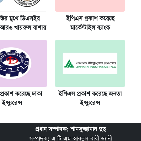
জানালেন অর্থমন্ত্রী
্তির মুখে ডিএসইর
ইপিএস প্রকাশ করেছে
ন যেভাবে
আরও খায়রুল বাশার
মার্কেন্টাইল ব্যাংক
 দেশে ফেরত পাঠানো হলো
প্রকাশ করেছে ঢাকা
ইপিএস প্রকাশ করেছে জনতা
ইন্স্যুরেন্স
ইন্স্যুরেন্স
প্রধান সম্পাদক: শামসুজ্জামান দুদু
সম্পাদক: এ টি এম আবদুল বারী ড্যানী