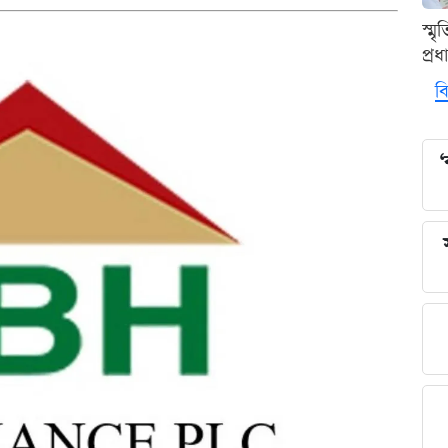
স্ম
প্র
বি
‘