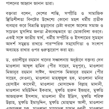
পালনের আহ্বান জানান তারা।
বক্তারা বলেন, দেশের শান্তি, সম্প্রীতি ও সামাজিক
স্থিতিশীলতা বিনষ্টের উদ্দেশ্যে কোনো মহল ধর্মীয় প্রতীক
ব্যবহার করে বিভ্রান্তি ছড়ানোর চেষ্টা করলে আলেম সমাজ ও
সচেতন মুসলিম জনতা ঐক্যবদ্ধভাবে তা মোকাবিলা করবে।
একই সঙ্গে জাতীয় স্বার্থ, ধর্মীয় সম্প্রীতি ও ইসলামের সুমহান
আদর্শ সমুন্নত রাখতে পারস্পরিক সহযোগিতা ও সংলাপ
অব্যাহত রাখার ওপর গুরুত্বারোপ করা হয়।
ড. ওয়ালীয়ুর রহমান খানের সঞ্চালনায় অনুষ্ঠানে বক্তব্য দেন
মাওলানা আব্দুল হামিদ (পীর সাহেব, মধুপুর), মাওলানা
মিজানুর রহমান সাঈদ, অধ্যাপক মিজানুর রহমান (পীর
সাহেব, দেওনা), মাওলানা মাহফুজুল হক, মাওলানা মনির
হোসাইন কাসেমী, মাওলানা মোসাদ্দেক বিল্লাহ মাদানী,
মাওলানা মহিউদ্দিন ইকরাম, মুফতি হারুন ইজহার, মুফতি
আজহারুল ইসলাম, মাওলানা মীর ইদ্রিস, মুফতি শরিফ
উল্লাহ, মুফতি ইমাদুদ্দিন, মুফতি মোহাম্মদ আলী, মাওলানা
এজহারুল হক, মাওলানা মাহমুদুল হাসান গুণবী, মাওলানা