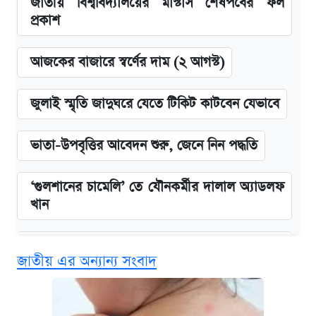
জাতীয় বিশ্ববিদ্যালয়ের মাস্টার্স শেষপর্বের ফল
প্রকাশ
আজকের বাজারে স্বর্ণের দাম (২ আগস্ট)
জুলাই স্মৃতি জাদুঘরে যেতে টিকিট কাটবেন যেভাবে
ভাতা-উপবৃত্তির আবেদন শুরু, জেনে নিন পদ্ধতি
‘গুলশানের চামেলি’ তে যৌনকর্মীর দালাল অ্যাডলফ
খান
এক ক্লিকে জেনে নিন আইফোন ১৮ প্রো ম্যাক্সের
জাতীয় এর অন্যান্য সংবাদ
দাম ও ফিচার
কবে শুরু হচ্ছে ঢাবির ভর্তি আবেদন, জানাল কর্তৃপক্ষ