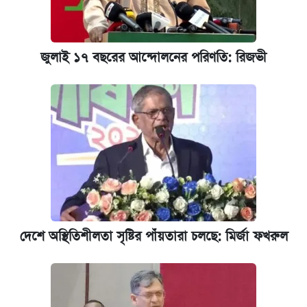
জুলাই ১৭ বছরের আন্দোলনের পরিণতি: রিজভী
দেশে অস্থিতিশীলতা সৃষ্টির পাঁয়তারা চলছে: মির্জা ফখরুল