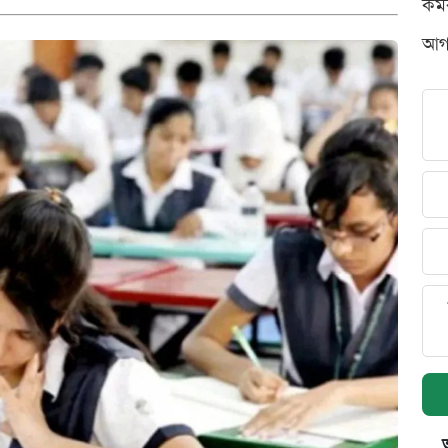
কর্
আগস