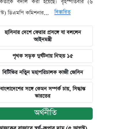
মকর্তাকে বদলি করা হয়েছে। বৃহস্পতিবার (৬
বিস্তারিত
্ট) ডিএমপি কমিশনার...
হাসিনার দেশে ফেরার প্রসঙ্গে যা বললেন
আইনমন্ত্রী
পৃথক সড়ক দুর্ঘটনায় নি'হত ১৫
বিটিভির নতিুন মহাপরিচালক কাজী জেসিন
বাংলাদেশের সঙ্গে কেমন সম্পর্ক চায়, সিদ্ধান্ত
ভারতের
অর্থনীতি
আজকের বাজারে স্বর্ণ-রুপার দাম (৫ আগস্ট)