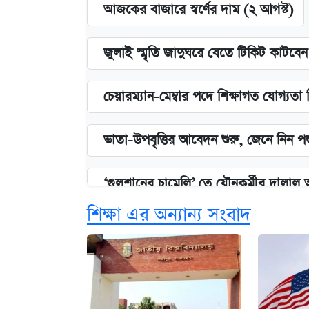
আজকের বাজারে স্বর্ণের দাম (২ আগস্ট)
জুলাই স্মৃতি জাদুঘরে যেতে টিকিট কাটবে
চেয়ারম্যান-মেম্বার পদে শিক্ষাগত যোগ্যতা
ভাতা-উপবৃত্তির আবেদন শুরু, জেনে নিন পদ
‘গুলশানের চামেলি’ তে যৌনকর্মীর দালাল 
শিক্ষা এর অন্যান্য সংবাদ
কবে শুরু হচ্ছে ঢাবির ভর্তি আবেদন, জানাল 
এক ক্লিকে জেনে নিন আইফোন ১৮ প্রো ম্যা