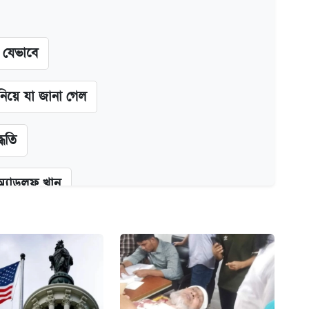
ন যেভাবে
 নিয়ে যা জানা গেল
্ধতি
অ্যাডলফ খান
কর্তৃপক্ষ
ক্সের দাম ও ফিচার