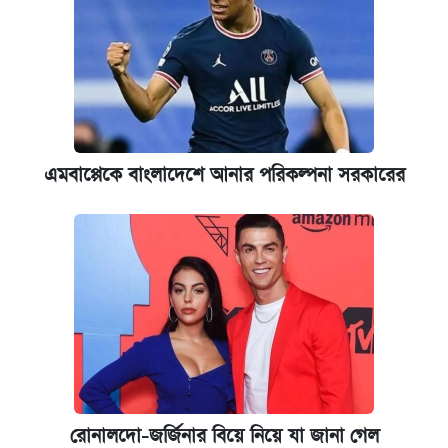
খান
আজ শুক্রবার রাজধানীর যেসব মার্কেট-দোকানপাট
বন্ধ
কবে শুরু হচ্ছে ঢাবির ভর্তি আবেদন, জানাল কর্তৃপক্ষ
এমবাপ্পেকে বাংলাদেশে আনার পরিকল্পনা সরকারের
নবম পে স্কেল বাস্তবায়ন চূড়ান্ত পর্যায়ে, যা জানালেন
অর্থমন্ত্রী
যুক্তরাষ্ট্র থেকে আরও ২৩ বাংলাদেশিকে দেশে
ফেরত পাঠানো হলো
রোনালদো-জর্জিনার বিয়ে নিয়ে যা জানা গেল