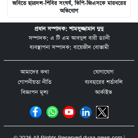
জবিতে ছাত্রদল-শিবির সংঘর্ষ, ভিপি-জিএসকে মারধরের
অভিযোগ
প্রধান সম্পাদক: শামসুজ্জামান দুদু
সম্পাদক: এ টি এম আবদুল বারী ড্যানী
ব্যবস্থাপনা সম্পাদক: বায়েজীদ বোস্তামী
আমাদের কথা
যোগাযোগ
গোপনীয়তা নীতি
ব্যবহারের শর্তাবলি
বিজ্ঞাপন মূল্য
আর্কাইভ
© 2026 All Rights Reserved duaa-news.com |