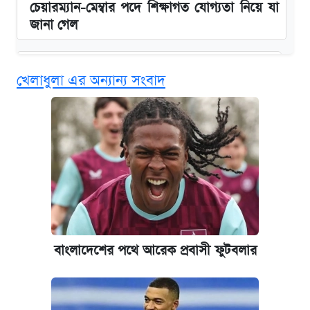
চেয়ারম্যান-মেম্বার পদে শিক্ষাগত যোগ্যতা নিয়ে যা
জানা গেল
জুলাই স্মৃতি জাদুঘরে যেতে টিকিট কাটবেন যেভাবে
খেলাধুলা এর অন্যান্য সংবাদ
বিনামূল্যে এআই প্রশিক্ষণ, মিলবে দৈনিক ২০০ টাকা
ভাতা
দেশের বাজারে ফের বেড়েছে সোনার দাম
ঢাবির সূর্যসেন হলে সমকামিতার অভিযোগে দুইজন
আটক
বাংলাদেশের পথে আরেক প্রবাসী ফুটবলার
ভাতা-উপবৃত্তির আবেদন শুরু, জেনে নিন পদ্ধতি
‘গুলশানের চামেলি’ তে যৌনকর্মীর দালাল অ্যাডলফ