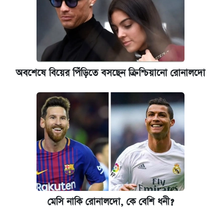
অবশেষে বিয়ের পিঁড়িতে বসছেন ক্রিশ্চিয়ানো রোনালদো
মেসি নাকি রোনালদো, কে বেশি ধনী?