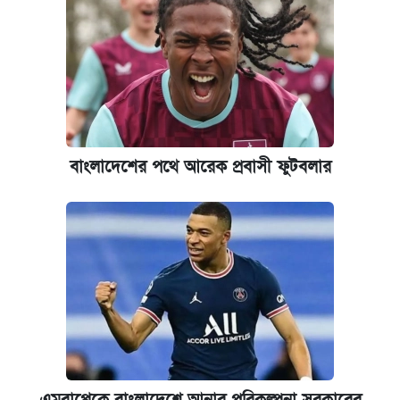
কবে হবে মেডিকেল ভর্তি পরীক্ষা, জানা গেল যা
পাঁচ দপ্তরে নতুন সচিব নিয়োগ দিল সরকার
আজকের বাজারে স্বর্ণ-রুপার দাম (৫ আগস্ট)
ঢাবি আইবিএর এক্সিকিউটিভ এমবিএতে ভর্তি শুরু,
বাংলাদেশের পথে আরেক প্রবাসী ফুটবলার
আবেদন ১২ আগস্ট পর্যন্ত
প্রতিষ্ঠান প্রধানদের ভাইভা শুরুর নির্দেশ শিক্ষামন্ত্রীর