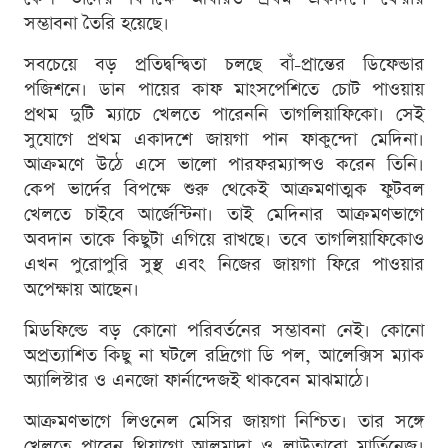
সম্ভাবনা তৈরি হয়েছে।
সবচেয়ে বড় প্রতিদ্বন্দ্বিতা চলছে বাঁ-প্রান্তের ডিফেন্ডার
পজিশনে। ডান পায়ের কাফ মাংসপেশিতে চোট পাওয়ায়
প্রথম দুটি ম্যাচে খেলতে পারেননি তাগলিয়াফিকো। সেই
সুযোগে প্রথম একাদশে জায়গা পান ফাকুন্দো মেদিনা।
আক্রমণে উঠে এসে ভালো পারফরম্যান্সও করেন তিনি।
কেপ ভার্দের বিপক্ষে শুরু থেকেই আক্রমণাত্মক ফুটবল
খেলতে চাইবে আর্জেন্টিনা। তাই মেদিনার আক্রমণভাগে
অবদান তাকে কিছুটা এগিয়ে রাখছে। তবে তাগলিয়াফিকোও
এখন পুরোপুরি সুস্থ এবং নিজের জায়গা ফিরে পাওয়ার
অপেক্ষায় আছেন।
মিডফিল্ডে বড় কোনো পরিবর্তনের সম্ভাবনা নেই। কোনো
অপ্রত্যাশিত কিছু না ঘটলে রদ্রিগো ডি পল, আলেক্সিস ম্যাক
অ্যালিস্টার ও এনজো ফার্নান্দেজই থাকবেন মাঝমাঠে।
আক্রমণভাগে লিওনেল মেসির জায়গা নিশ্চিত। তার সঙ্গে
খেলতে পারেন থিয়াগো আলমাদা ও লাউতারো মার্তিনেজ।