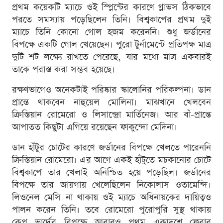
প্রথম কয়েকটি ম্যাচে ওই স্প্লিন্টের কারণে গ্লাভস ঠিকভাবে
পরতে সমস্যায় পড়েছিলেন তিনি। বিশ্বকাপের প্রথম দুই
ম্যাচে তিনি কোনো গোল হজম করেননি। শুধু জর্ডানের
বিপক্ষে একটি গোল খেয়েছেন। পুরো টুর্নামেন্টে প্রতিপক্ষ মাত্র
দুটি শট লক্ষ্যে রাখতে পেরেছে, যার মধ্যে মাত্র একবারই
তাকে পরাস্ত করা সম্ভব হয়েছে।
রক্ষণভাগেও অনেকটাই পরিষ্কার স্কালোনির পরিকল্পনা। ডান
প্রান্তে থাকবেন নাহুয়েল মোলিনা। মাঝখানে খেলবেন
ক্রিস্তিয়ান রোমেরো ও লিসান্দ্রো মার্তিনেজ। আর বাঁ-প্রান্তে
আপাতত কিছুটা এগিয়ে রয়েছেন ফাকুন্দো মেদিনা।
ডান হাঁটুর চোটের কারণে জর্ডানের বিপক্ষে খেলতে পারেননি
ক্রিস্তিয়ান রোমেরো। এর আগে একই হাঁটুতে মচকানোর চোটে
বিশ্বকাপে তার খেলাই অনিশ্চিত হয়ে পড়েছিল। জর্ডানের
বিপক্ষে তার জায়গায় খেলেছিলেন নিকোলাস ওতামেন্দি।
লিওনেল মেসি না থাকায় ওই ম্যাচে অধিনায়কের দায়িত্বও
পালন করেন তিনি। তবে রোমেরো পুরোপুরি সুস্থ থাকায়
কেপ ভার্দের বিপক্ষে আবারও প্রথম একাদশে ফেরার