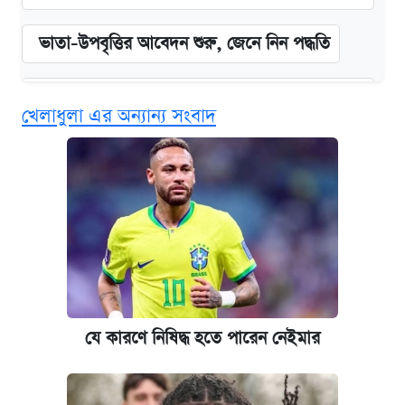
ভাতা-উপবৃত্তির আবেদন শুরু, জেনে নিন পদ্ধতি
‘গুলশানের চামেলি’ তে যৌনকর্মীর দালাল অ্যাডলফ
খেলাধুলা এর অন্যান্য সংবাদ
খান
কবে শুরু হচ্ছে ঢাবির ভর্তি আবেদন, জানাল কর্তৃপক্ষ
এক ক্লিকে জেনে নিন আইফোন ১৮ প্রো ম্যাক্সের
দাম ও ফিচার
আজকের বাজারে স্বর্ণের দাম (৪ আগস্ট)
যে কারণে নিষিদ্ধ হতে পারেন নেইমার
নবম জাতীয় পে-স্কেল নিয়ে সর্বশেষ যা জানা গেল