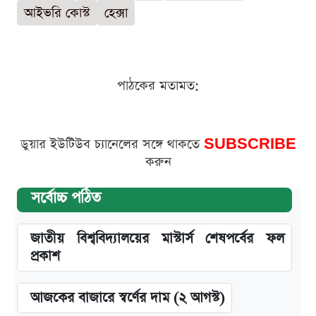
আইভরি কোস্ট
হেক্সা
পাঠকের মতামত:
ডুয়ার ইউটিউব চ্যানেলের সঙ্গে থাকতে
SUBSCRIBE
করুন
সর্বোচ্চ পঠিত
জাতীয় বিশ্ববিদ্যালয়ের মাস্টার্স শেষপর্বের ফল
প্রকাশ
আজকের বাজারে স্বর্ণের দাম (২ আগস্ট)