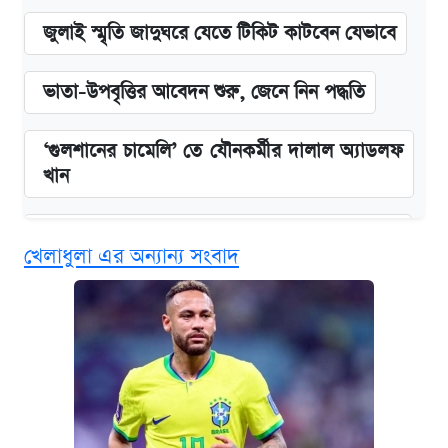
জুলাই স্মৃতি জাদুঘরে যেতে টিকিট কাটবেন যেভাবে
ভাতা-উপবৃত্তির আবেদন শুরু, জেনে নিন পদ্ধতি
‘গুলশানের চামেলি’ তে যৌনকর্মীর দালাল অ্যাডলফ
খান
কবে শুরু হচ্ছে ঢাবির ভর্তি আবেদন, জানাল কর্তৃপক্ষ
খেলাধুলা এর অন্যান্য সংবাদ
এক ক্লিকে জেনে নিন আইফোন ১৮ প্রো ম্যাক্সের
দাম ও ফিচার
আজকের বাজারে স্বর্ণের দাম (৪ আগস্ট)
নবম জাতীয় পে-স্কেল নিয়ে সর্বশেষ যা জানা গেল