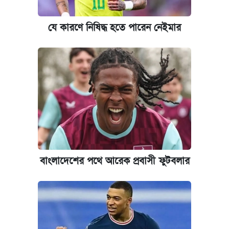
পাঁচ দপ্তরে নতুন সচিব নিয়োগ দিল সরকার
যে কারণে নিষিদ্ধ হতে পারেন নেইমার
কবে হবে মেডিকেল ভর্তি পরীক্ষা, জানা গেল যা
আজকের বাজারে স্বর্ণ-রুপার দাম (৫ আগস্ট)
আজকের বাজারে স্বর্ণের দাম (৬ আগস্ট)
ঢাবি আইবিএর এক্সিকিউটিভ এমবিএতে ভর্তি শুরু,
আবেদন ১২ আগস্ট পর্যন্ত
বাংলাদেশের পথে আরেক প্রবাসী ফুটবলার
প্রতিষ্ঠান প্রধানদের ভাইভা শুরুর নির্দেশ শিক্ষামন্ত্রীর