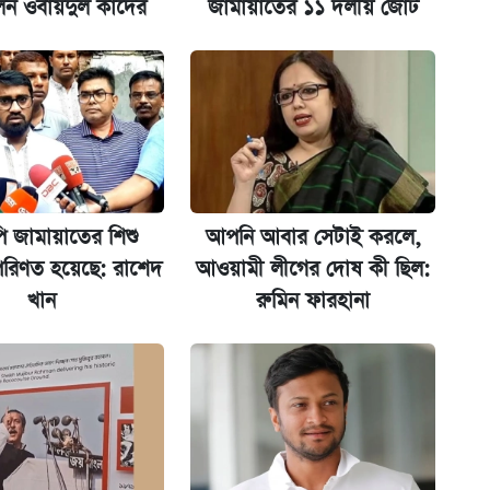
েন ওবায়দুল কাদের
জামায়াতের ১১ দলীয় জোট
ের বিরুদ্ধে ব্যবস্থা
ি জামায়াতের শিশু
আপনি আবার সেটাই করলে,
রিণত হয়েছে: রাশেদ
আওয়ামী লীগের দোষ কী ছিল:
খান
রুমিন ফারহানা
মন্ত্রীর