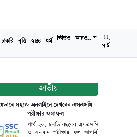
ভিডিও
আরও..
চাকরি
বৃত্তি
স্বাস্থ্য
ধর্ম
সার্চ
জাতীয়
যেভাবে সহজে অনলাইনে দেখবেন এসএসসি
পরীক্ষার ফলাফল
পার্থ হক: চলতি বছরের এসএসসি
ও সমমান পরীক্ষার ফল আগামী