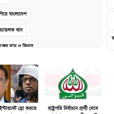
গিয়ে বাংলাদেশ
অ্যাডলফ খান
র
ক্সের দাম ও ফিচার
না গেল
ট)
ন্টারনেট স্লো করতে
রাষ্ট্রপতি নির্বাচনে প্রার্থী দেবে
ল যা