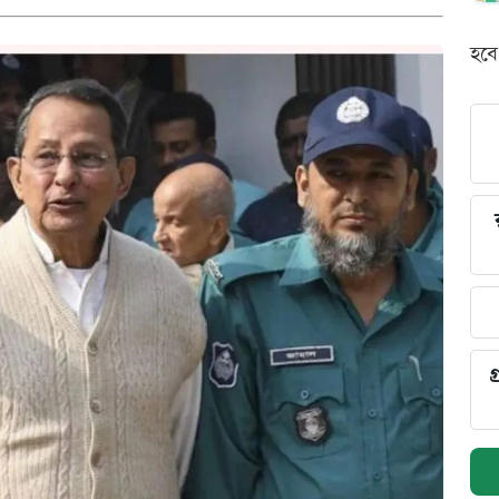
হবে
গ