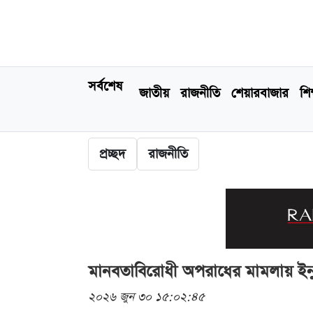
সর্বশেষ
জাতীয়
রাজনীতি
শেয়ারবাজার
শিক
প্রচ্ছদ
রাজনীতি
মানবতাবিরোধী অপরাধের মামলায় ইনু
২০২৬ জুন ৩০ ১৫:০২:৪৫