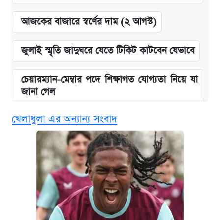
আজকের বাজারে স্বর্ণের দাম (২ আগস্ট)
জুলাই স্মৃতি জাদুঘরে যেতে টিকিট কাটবেন যেভাবে
চেয়ারম্যান-মেম্বার পদে শিক্ষাগত যোগ্যতা নিয়ে যা
জানা গেল
খেলাধুলা এর অন্যান্য সংবাদ
দেশের বাজারে ফের বেড়েছে সোনার দাম
ভাতা-উপবৃত্তির আবেদন শুরু, জেনে নিন পদ্ধতি
‘গুলশানের চামেলি’ তে যৌনকর্মীর দালাল অ্যাডলফ
খান