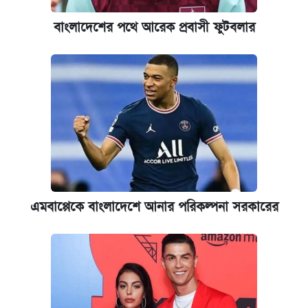
আজ শুক্রবার রাজধানীর যেসব মার্কেট-দোকানপাট
বন্ধ
বাংলাদেশের পথে আরেক প্রবাসী ফুটবলার
কবে শুরু হচ্ছে ঢাবির ভর্তি আবেদন, জানাল কর্তৃপক্ষ
ইপিএস প্রকাশ করেছে ঢাকা ব্যাংক
আজকের বাজারে স্বর্ণের দাম (৪ আগস্ট)
কবে হবে মেডিকেল ভর্তি পরীক্ষা, জানা গেল যা
এমবাপ্পেকে বাংলাদেশে আনার পরিকল্পনা সরকারের
নবম জাতীয় পে-স্কেল নিয়ে সর্বশেষ যা জানা গেল
এক ক্লিকে জেনে নিন আইফোন ১৮ প্রো ম্যাক্সের
দাম ও ফিচার