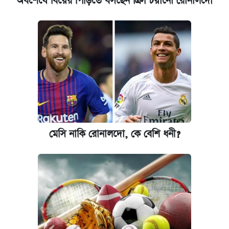
অবশেষে বিয়ের পিঁড়িতে বসছেন ক্রিশ্চিয়ানো রোনালদো
মেসি নাকি রোনালদো, কে বেশি ধনী?