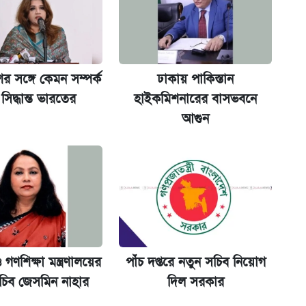
কর্তৃপক্ষ
র সঙ্গে কেমন সম্পর্ক
ঢাকায় পাকিস্তান
সিদ্ধান্ত ভারতের
হাইকমিশনারের বাসভবনে
আগুন
না গেল
ল যা
ক্সের দাম ও ফিচার
 গণশিক্ষা মন্ত্রণালয়ের
পাঁচ দপ্তরে নতুন সচিব নিয়োগ
চিব জেসমিন নাহার
দিল সরকার
ট)