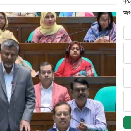
কর্
আগস