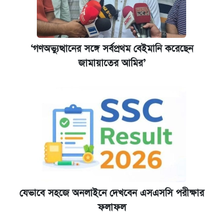
‘গণঅভ্যুত্থানের সঙ্গে সর্বপ্রথম বেইমানি করেছেন
জামায়াতের আমির’
যেভাবে সহজে অনলাইনে দেখবেন এসএসসি পরীক্ষার
ফলাফল