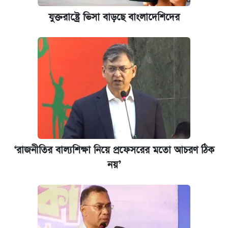
আজকের বাজারে স্বর্ণের দাম (৪ আগস্ট)
যুক্তরাষ্ট্রে ভিসা বাড়ছে বাংলাদেশিদের
কবে হবে মেডিকেল ভর্তি পরীক্ষা, জানা গেল যা
পাঁচ দপ্তরে নতুন সচিব নিয়োগ দিল সরকার
রাষ্ট্রবিরোধী কর্মকাণ্ড: ঢাবির কয়েকজন শিক্ষকের
বিরুদ্ধে ব্যবস্থা
আজকের বাজারে স্বর্ণের দাম (৬ আগস্ট)
‘রাজনীতির বাল্যশিক্ষা নিয়ে প্রফেসরের মতো আচরণ ঠিক
নয়’
কেমব্রিজ বিশ্ববিদ্যালয়ের এমবিএ স্কলারশিপে
আবেদন শুরু