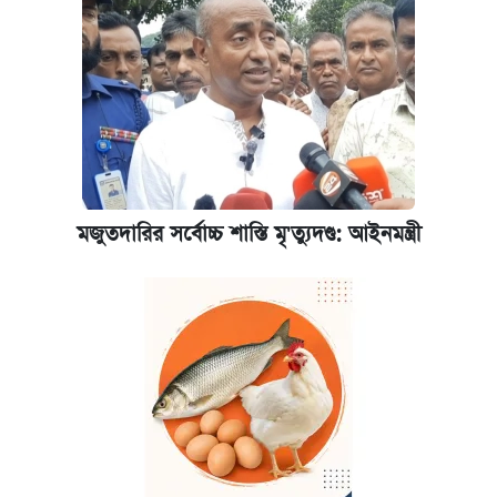
মজুতদারির সর্বোচ্চ শাস্তি মৃ'ত্যুদণ্ড: আইনমন্ত্রী