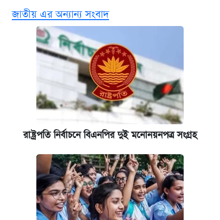
জাতীয় এর অন্যান্য সংবাদ
এক ক্লিকে জেনে নিন আইফোন ১৮ প্রো ম্যাক্সের
দাম ও ফিচার
কবে শুরু হচ্ছে ঢাবির ভর্তি আবেদন, জানাল কর্তৃপক্ষ
নবম জাতীয় পে-স্কেল নিয়ে সর্বশেষ যা জানা গেল
আজকের বাজারে স্বর্ণ-রুপার দাম (৫ আগস্ট)
রাষ্ট্রপতি নির্বাচনে বিএনপির দুই মনোনয়নপত্র সংগ্রহ
পাঁচ দপ্তরে নতুন সচিব নিয়োগ দিল সরকার
কবে হবে মেডিকেল ভর্তি পরীক্ষা, জানা গেল যা
আজকের বাজারে স্বর্ণের দাম (৪ আগস্ট)