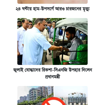
২৪ ঘণ্টায় হাম-উপসর্গে আরও চারজনের মৃত্যু
জুলাই যোদ্ধাদের রিকশা-সিএনজি উপহার দিলেন
প্রধানমন্ত্রী