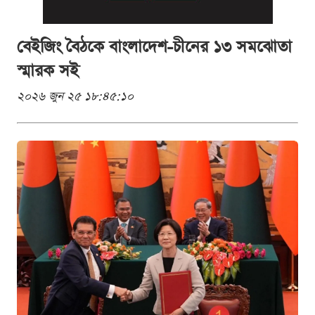
বেইজিং বৈঠকে বাংলাদেশ-চীনের ১৩ সমঝোতা
স্মারক সই
২০২৬ জুন ২৫ ১৮:৪৫:১০