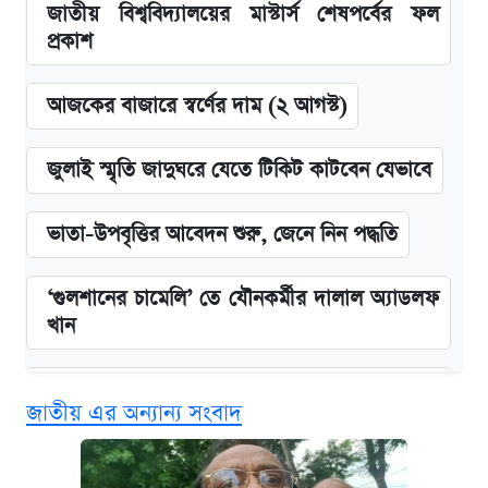
জাতীয় বিশ্ববিদ্যালয়ের মাস্টার্স শেষপর্বের ফল
প্রকাশ
আজকের বাজারে স্বর্ণের দাম (২ আগস্ট)
জুলাই স্মৃতি জাদুঘরে যেতে টিকিট কাটবেন যেভাবে
ভাতা-উপবৃত্তির আবেদন শুরু, জেনে নিন পদ্ধতি
‘গুলশানের চামেলি’ তে যৌনকর্মীর দালাল অ্যাডলফ
খান
এক ক্লিকে জেনে নিন আইফোন ১৮ প্রো ম্যাক্সের
জাতীয় এর অন্যান্য সংবাদ
দাম ও ফিচার
কবে শুরু হচ্ছে ঢাবির ভর্তি আবেদন, জানাল কর্তৃপক্ষ