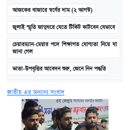
আজকের বাজারে স্বর্ণের দাম (২ আগস্ট)
জুলাই স্মৃতি জাদুঘরে যেতে টিকিট কাটবেন যেভাবে
চেয়ারম্যান-মেম্বার পদে শিক্ষাগত যোগ্যতা নিয়ে যা
জানা গেল
ভাতা-উপবৃত্তির আবেদন শুরু, জেনে নিন পদ্ধতি
‘গুলশানের চামেলি’ তে যৌনকর্মীর দালাল অ্যাডলফ
জাতীয় এর অন্যান্য সংবাদ
খান
কবে শুরু হচ্ছে ঢাবির ভর্তি আবেদন, জানাল কর্তৃপক্ষ
এক ক্লিকে জেনে নিন আইফোন ১৮ প্রো ম্যাক্সের