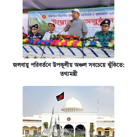
জলবায়ু পরিবর্তনে উপকূলীয় অঞ্চল সবচেয়ে ঝুঁকিতে:
তথ্যমন্ত্রী