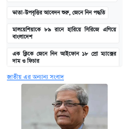
ভাতা-উপবৃত্তির আবেদন শুরু, জেনে নিন পদ্ধতি
মালয়েশিয়াকে ৮৯ রানে হারিয়ে সিরিজে এগিয়ে
বাংলাদেশ
এক ক্লিকে জেনে নিন আইফোন ১৮ প্রো ম্যাক্সের
দাম ও ফিচার
জাতীয় এর অন্যান্য সংবাদ
নবম জাতীয় পে-স্কেল নিয়ে সর্বশেষ যা জানা গেল
পাঁচ দপ্তরে নতুন সচিব নিয়োগ দিল সরকার
আজকের বাজারে স্বর্ণ-রুপার দাম (৫ আগস্ট)