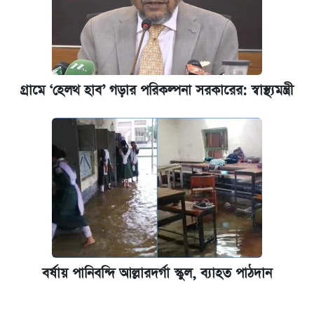
গ্রামে ‘হেলথ হাব’ গড়ার পরিকল্পনা সরকারের: স্বাস্থ্যমন্ত্রী
বর্ষায় পানিবন্দি আল্লারদর্গা স্কুল, ব্যাহত পাঠদান