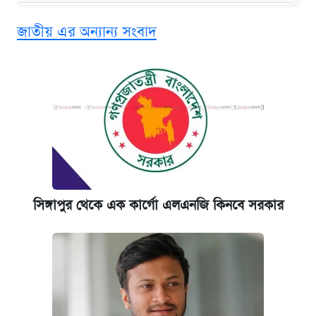
‘গুলশানের চামেলি’ তে যৌনকর্মীর দালাল অ্যাডলফ
জাতীয় এর অন্যান্য সংবাদ
খান
কবে শুরু হচ্ছে ঢাবির ভর্তি আবেদন, জানাল কর্তৃপক্ষ
এক ক্লিকে জেনে নিন আইফোন ১৮ প্রো ম্যাক্সের
দাম ও ফিচার
আজকের বাজারে স্বর্ণের দাম (৪ আগস্ট)
সিঙ্গাপুর থেকে এক কার্গো এলএনজি কিনবে সরকার
নবম জাতীয় পে-স্কেল নিয়ে সর্বশেষ যা জানা গেল
কবে হবে মেডিকেল ভর্তি পরীক্ষা, জানা গেল যা
পাঁচ দপ্তরে নতুন সচিব নিয়োগ দিল সরকার