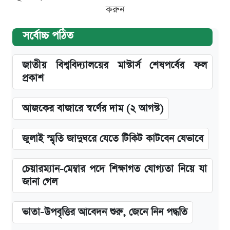
করুন
সর্বোচ্চ পঠিত
জাতীয় বিশ্ববিদ্যালয়ের মাস্টার্স শেষপর্বের ফল
প্রকাশ
আজকের বাজারে স্বর্ণের দাম (২ আগস্ট)
জুলাই স্মৃতি জাদুঘরে যেতে টিকিট কাটবেন যেভাবে
চেয়ারম্যান-মেম্বার পদে শিক্ষাগত যোগ্যতা নিয়ে যা
জানা গেল
ভাতা-উপবৃত্তির আবেদন শুরু, জেনে নিন পদ্ধতি