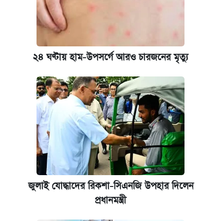
২৪ ঘণ্টায় হাম-উপসর্গে আরও চারজনের মৃত্যু
জুলাই যোদ্ধাদের রিকশা-সিএনজি উপহার দিলেন
প্রধানমন্ত্রী