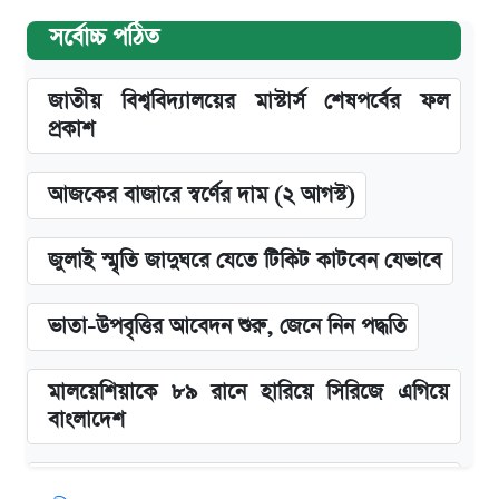
সর্বোচ্চ পঠিত
জাতীয় বিশ্ববিদ্যালয়ের মাস্টার্স শেষপর্বের ফল
প্রকাশ
আজকের বাজারে স্বর্ণের দাম (২ আগস্ট)
জুলাই স্মৃতি জাদুঘরে যেতে টিকিট কাটবেন যেভাবে
ভাতা-উপবৃত্তির আবেদন শুরু, জেনে নিন পদ্ধতি
মালয়েশিয়াকে ৮৯ রানে হারিয়ে সিরিজে এগিয়ে
বাংলাদেশ
‘গুলশানের চামেলি’ তে যৌনকর্মীর দালাল অ্যাডলফ