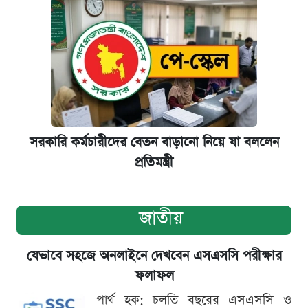
সরকারি কর্মচারীদের বেতন বাড়ানো নিয়ে যা বললেন
প্রতিমন্ত্রী
জাতীয়
যেভাবে সহজে অনলাইনে দেখবেন এসএসসি পরীক্ষার
ফলাফল
পার্থ হক: চলতি বছরের এসএসসি ও