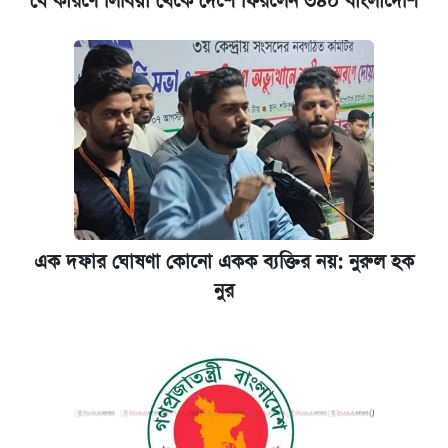
যে কারণে লিবিয়া থেকে দেশে ফিরলেন ৩৪০ বাংলাদেশি
এক দফার ঘোষণা কোনো একক ব্যক্তির নয়: নুরুল হক
নুর