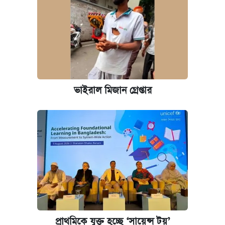
আজকের বাজারে স্বর্ণ-রুপার দাম (৫ আগস্ট)
কবে হবে মেডিকেল ভর্তি পরীক্ষা, জানা গেল যা
আজকের বাজারে স্বর্ণের দাম (৪ আগস্ট)
ভাইরাল মিজান গ্রেপ্তার
রাষ্ট্রবিরোধী কর্মকাণ্ড: ঢাবির কয়েকজন শিক্ষকের
বিরুদ্ধে ব্যবস্থা
আজকের বাজারে স্বর্ণের দাম (৬ আগস্ট)
কেমব্রিজ বিশ্ববিদ্যালয়ের এমবিএ স্কলারশিপে
আবেদন শুরু
প্রাথমিকে যুক্ত হচ্ছে ‘সায়েন্স টয়’