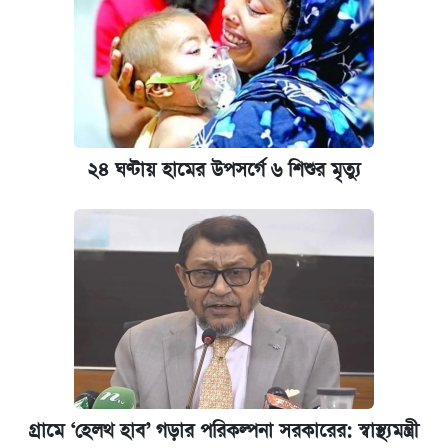
২৪ ঘণ্টায় হামের উপসর্গে ৬ শিশুর মৃত্যু
গ্রামে ‘হেলথ হাব’ গড়ার পরিকল্পনা সরকারের: স্বাস্থ্যমন্ত্রী