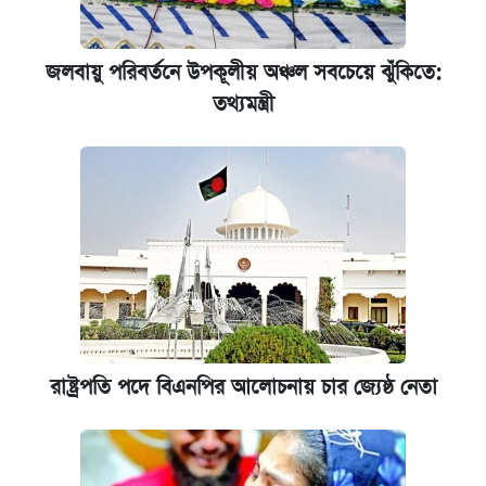
জলবায়ু পরিবর্তনে উপকূলীয় অঞ্চল সবচেয়ে ঝুঁকিতে:
তথ্যমন্ত্রী
রাষ্ট্রপতি পদে বিএনপির আলোচনায় চার জ্যেষ্ঠ নেতা