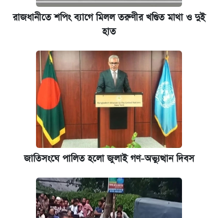
রাজধানীতে শপিং ব্যাগে মিলল তরুণীর খণ্ডিত মাথা ও দুই
হাত
জাতিসংঘে পালিত হলো জুলাই গণ-অভ্যুত্থান দিবস