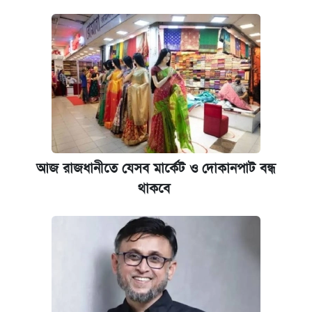
আজ রাজধানীতে যেসব মার্কেট ও দোকানপাট বন্ধ
থাকবে