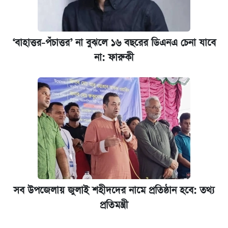
‘বাহাত্তর-পঁচাত্তর’ না বুঝলে ১৬ বছরের ডিএনএ চেনা যাবে
না: ফারুকী
সব উপজেলায় জুলাই শহীদদের নামে প্রতিষ্ঠান হবে: তথ্য
প্রতিমন্ত্রী