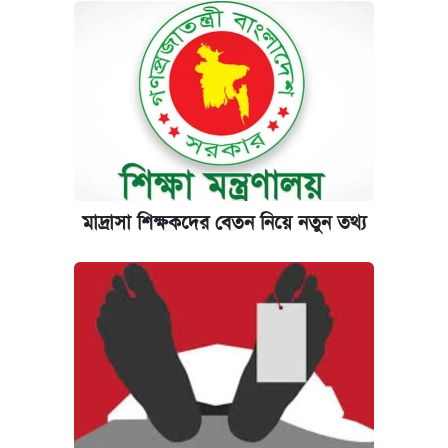
‘গুলশানের চামেলি’ তে যৌনকর্মীর দালাল অ্যাডলফ
খান
আজ শুক্রবার রাজধানীর যেসব মার্কেট-দোকানপাট
বন্ধ
কবে শুরু হচ্ছে ঢাবির ভর্তি আবেদন, জানাল কর্তৃপক্ষ
মাদ্রাসা শিক্ষকদের বেতন নিয়ে নতুন তথ্য
যুক্তরাষ্ট্র থেকে আরও ২৩ বাংলাদেশিকে দেশে
ফেরত পাঠানো হলো
ইপিএস প্রকাশ করেছে ঢাকা ব্যাংক