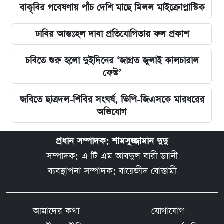
বাকৃবির গবেষণায় পাঁচ দেশি মাছে মিলল মাইক্রোপ্লাস্টিক
ঢাবির আন্তঃহল দাবা প্রতিযোগিতার ফল প্রকাশ
চবিতে শুরু হলো দুইদিনের ‘জাগ্রত জুলাই কালচারাল
ফেস্ট’
জবিতে ছাত্রদল-শিবির সংঘর্ষ, ভিপি-জিএসকে মারধরের
অভিযোগ
প্রধান সম্পাদক: শামসুজ্জামান দুদু
সম্পাদক: এ টি এম আবদুল বারী ড্যানী
ব্যবস্থাপনা সম্পাদক: বায়েজীদ বোস্তামী
আমাদের কথা
যোগাযোগ