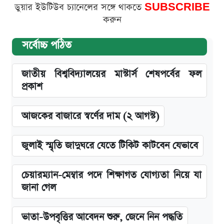
ডুয়ার ইউটিউব চ্যানেলের সঙ্গে থাকতে
SUBSCRIBE
করুন
সর্বোচ্চ পঠিত
জাতীয় বিশ্ববিদ্যালয়ের মাস্টার্স শেষপর্বের ফল
প্রকাশ
আজকের বাজারে স্বর্ণের দাম (২ আগস্ট)
জুলাই স্মৃতি জাদুঘরে যেতে টিকিট কাটবেন যেভাবে
চেয়ারম্যান-মেম্বার পদে শিক্ষাগত যোগ্যতা নিয়ে যা
জানা গেল
ভাতা-উপবৃত্তির আবেদন শুরু, জেনে নিন পদ্ধতি