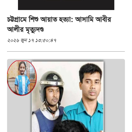
চট্টগ্রামে শিশু আয়াত হত্যা: আসামি আবীর
আলীর মৃত্যুদণ্ড
২০২৬ জুন ১৭ ১৩:৫০:৪৭