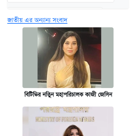
দেশের বাজারে ফের বেড়েছে সোনার দাম
জাতীয় এর অন্যান্য সংবাদ
‘গুলশানের চামেলি’ তে যৌনকর্মীর দালাল অ্যাডলফ
খান
আজ শুক্রবার রাজধানীর যেসব মার্কেট-দোকানপাট
বন্ধ
কবে শুরু হচ্ছে ঢাবির ভর্তি আবেদন, জানাল কর্তৃপক্ষ
বিটিভির নতিুন মহাপরিচালক কাজী জেসিন
আজকের বাজারে স্বর্ণের দাম (৪ আগস্ট)
নবম জাতীয় পে-স্কেল নিয়ে সর্বশেষ যা জানা গেল